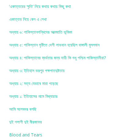
‘একাত্তরের স্মৃতি’ নিয়ে কথায় কথায় কিছু কথা
একাত্তর নিয়ে কেন এ লেখা
অধ্যায় ৬: পাকিস্তানপন্থিদের আত্মঘাতি ভূমিকা
অধ্যায় ৫: পাকিস্তান সৃষ্টিতে বেশী লাভবান হয়েছিল বাঙ্গালী মুসলমান
অধ্যায় ৪: পাকিস্তানের ব্যর্থতার জন্য দায়ী কি শুধু পশ্চিম পাকিস্তানীরা?
অধ্যায় ৩: ইতিহাস ভরপুর পক্ষপাতদুষ্টতায়
অধ্যায় ২: সত্য যেভাবে মারা পড়েছে
অধ্যায় ১: ইতিহাসের নামে মিথ্যাচার
আমি আলবদর বলছি
দুই পলাশী দুই মীরজাফর
Blood and Tears