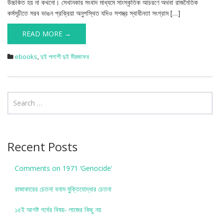
উচ্চকিত হয় না কখনো। সেখানকার সংবাদ মাধ্যমে সাংস্কৃতিক আচরণে অথবা রাজনৈতিক
কর্মসূচীতে সরব ভাঙন প্রক্রিয়া অনুপস্থিত যদিও সশস্ত্র স্বাধীনতা সংগ্রাম […]
READ MORE →
ebooks
,
দুই পলাশী দুই মীরজাফর
Recent Posts
Comments on 1971 ‘Genocide’
রাজাকারের চেতনা বনাম মু্ক্তিযোদ্ধার চেতনা
১৫ই আগষ্ট গর্বের বিষয়- লাজের কিছু নয়