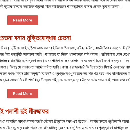
 হতে পারেনি। তারা জানত মুসলমানদের মধ্যে পারস্পরিক বিবাদ উসকে দিয়েই তাদের উদ্দেশ্য কেবল সফল ক
ভুট্টোর ক্ষমতার লড়াইকে শত্রুরা কাজে লাগিয়েছিল পাকিস্তানকে ভাঙ্গার মোক্ষম সুযোগ হিসেবে।
Read More
চেতনা বনাম মু্ক্তিযোদ্ধার চেতনা
র বিষয়। দু'টি প্রসঙ্গই ছড়িয়ে আছে দেশের ইতিহাস, উপন্যাস, নাটক, কবিতা, রাজনীতিকের বক্তৃতা-বিবৃ
দের নিয়ে বস্তুনিষ্ঠ আলোচনা হয়নি। যা হয়েছে তা নিছক পক্ষপাতদুষ্ট গালিগালাজ। গালিগালাজ কোন দেশে
ালিগালাজকে রাজনীতি রূপে গ্রহণ করে। এমন গালিগালাজে রাজাকারদের আসল পরিচয়টি জানা অসম্ভব। অ
ায়বদ্ধতা। কিন্তু সে দায়বদ্ধতা আদৌ পালিত হয়নি। কারা এ রাজাকার? কি ছিল তাদের মিশন? কেন তারা বাঙ্
নৈতিক দর্শন? কিসে তারা অনুপ্রাণিত হল? এ প্রশ্নগুলি শুধু আজকে নয়, শত শত বছর পরও বাংলাদেশের 
াজ ছাড়া তাদের নিয়ে বিশেষ কিছুর উল্লেখ নেই। ফলে সে প্রশ্নের উত্তরলাভে কোন পথই খোলা রাখা হ
Read More
ুই পলাশী দুই মীরজাফর
 যে আক্ষরিক সাদৃশ্য লক্ষ্য করেছি সেটারই চিত্রায়ন করব এই গ্রন্থে। আমার হৃদয়ের প্রতিধ্বনি কারো
ুলো টেনে তুলে মুক্তোর দানার মত যদি আমি দৃশ্যমান করে তুলি তাহলে সে সবের পুনর্মূল্যায়ণ আপত্তিকর