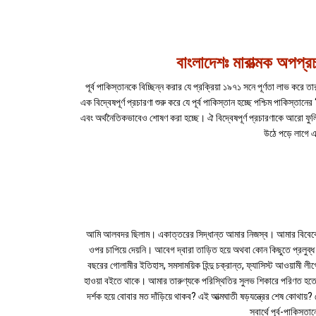
বাংলাদেশঃ মারাত্মক অপপ্র
পূর্ব পাকিস্তানকে বিচ্ছিন্ন করার যে প্রক্রিয়া ১৯৭১ সনে পূর্ণতা লাভ করে
এক বিদ্বেষপূর্ণ প্রচারণা শুরু করে যে পূর্ব পাকিস্তান হচ্ছে পশ্চিম পাকিস্তা
এবং অর্থনৈতিকভাবেও শোষণ করা হচ্ছে। ঐ বিদ্বেষপূর্ণ প্রচারণাকে আরো ফুলিয
উঠে পড়ে লাগে 
আমি আলবদর ছিলাম। একাত্তরের সিদ্ধান্ত আমার নিজস্ব। আমার বিবেকের 
ওপর চাপিয়ে দেয়নি। আবেগ দ্বারা তাড়িত হয়ে অথবা কোন কিছুতে প্রলুব্ধ হ
বছরের গোলামীর ইতিহাস, সমসাময়িক হিন্দু চক্রান্ত, ফ্যাসিস্ট আওয়ামী ল
হাওয়া বইতে থাকে। আমার তারুণ্যকে পরিস্থিতির সুলভ শিকারে পরিণত হতে 
দর্শক হয়ে বোবার মত দাঁড়িয়ে থাকব? এই আত্মঘাতী ষড়যন্ত্রের শেষ কোথায়? যে 
স্বার্থে পূর্ব-পাকি