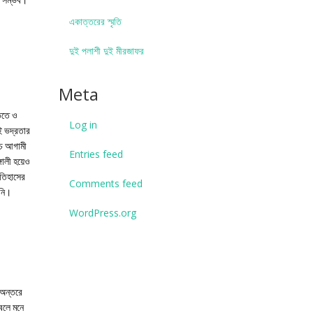
রা সম্ভব।
একাত্তরের স্মৃতি
দুই পলাশী দুই মীরজাফর
Meta
তিতে ও
Log in
ই ভদ্রতার
থচ আগামী
Entries feed
গালী হয়েও
ইতিহাসের
Comments feed
য়নি।
WordPress.org
 অন্তরে
 বলে মনে