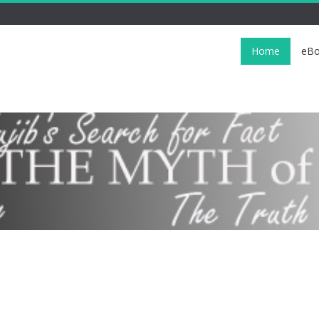
Home
eBo