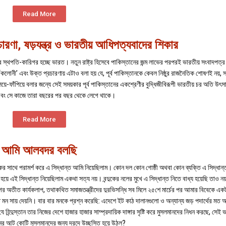
Read More
চারণা, ষড়যন্ত্র ও ভারতীয় আধিপত্যবাদের শিকার
 তার স্থপতি-কারিগর হচ্ছে ভারত। নতুন রাষ্ট্র হিসেবে পাকিস্তানের জন্ম লাভের পরপরই ভারতীয় সংবাদপত্র 
নের ‘কলোনী’ এবং উক্ত প্রচারণায় এটাও বলা হয় যে, পূর্ব পাকিস্তানকে কেবল নিষ্ঠুর রাজনৈতিক শোষণই নয়, 
়ে-ফাঁপিয়ে বলার জন্যে সেই সময়কার পূর্ব পাকিস্তানের একশ্রেণীর বুদ্ধিজীবিরূপী ভারতীয় চর অতি উৎস
এবং সে কাজে তারা বছরের পর বছর থেকে লেগে থাকে।
Read More
আমি আলবদর বলছি
সাথে পরামর্শ করে এ সিদ্ধান্ত আমি নিয়েছিলাম। কোন দল কোন গোষ্ঠী অথবা কোন ব্যক্তি এ সিদ্ধান
য়ে এই সিদ্ধান্ত নিয়েছিলাম একথা সত্য নয়। বন্দুকের নলের মুখে এ সিদ্ধান্ত নিতে বাধ্য হয়েছি তাও 
ীগের অতীত কার্যকলাপ, তথাকথিত সমাজতন্ত্রীদের দুরভিসন্ধি সব মিলে ২৫শে মার্চের পর আমার বিবেকে এ
মন সায় দেয়নি। বার বার মনকে প্রশ্ন করেছি: এদেশে ইট কাঠ দালানগুলো ও অন্যান্য জড় পদার্থের মত 
হিন্দুস্তান তার নিজের দেশে হাজার হাজার সাম্প্রদায়িক দাঙ্গার সৃষ্টি করে মুসলমানদের নিধন করছে, সেই 
স্তানের আট কোটি মুসলমানদের জন্য দরদে উচ্ছসিত হয়ে উঠল?