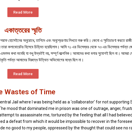
Read More
একাত্তরের স্মৃতি
 আশরাফ হোসেইনের অনুরোধে, তাগিদে এবং অনূপ্রেরণায় লিখতে শুরু করি। কেনো এ স্মৃতিচারণা করতে রাজী 
ি তারা কলাবোরেটর হিসেবে চিহ্নিত হয়েছিলাম। আমি ৭১ এর ডিসেম্বর থেকে ৭৩ এর ডিসেম্বর পর্যন্ত জ
 এমনসব কথা শুনেছি যা শুধু উদ্ভটই নয়, সম্পূর্ণ কাল্পনিক। আমাদের কথা বলার সুযোগই ছিল না। আমরা 
বীকৃতি পর্যন্ত আমাদের বিরুদ্ধে উত্থিত অভিযোগের মধ্যে ছিল না।
Read More
e Wastes of Time
ntral Jail where I was being held as a ‘collaborator’ for not supporting
The mood that dominated me in prison was one of outrage, anger, frustr
ttempt to assassinate me, tortured by the feeling that all I had believe
ed a defeat from which it would be impossible to recover in the forese
ode no good to my people, oppressed by the thought that could see no r