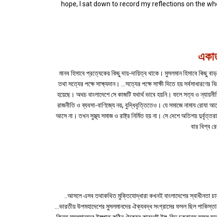
hope, I sat down to record my reflections on the w
একাত
মানব হিসাবে প্রত্যেকের কিছু দায়-দায়িত্ব থাকে। মুসলমান হিসাবে কিছু ব
তথা সত্যের পক্ষে সাক্ষ্যদান। ...সত্যের পক্ষে সাক্ষী দিতে হয় সর্বসা
হয়েছে। অথচ বাংলাদেশে সে কাজটি যথার্থ ভাবে হয়নি। ফলে সত্য ও ন্যায়নীত
রাজনীতি ও ব্যবসা-বাণিজ্যে নয়, বুদ্ধিবৃত্তিতেও। যে সমাজে নামায রোযা আছ
আসে না। তখন সুস্থ্য সমাজ ও রাষ্ট্র নির্মিত হয় না। সে দেশে অতিশয় দুর্বৃত্ত
বার বিশ্ব 
..আসলে এসব তথাকথিত মুক্তিযোদ্ধারা কখনই বাংলাদেশের স্বাধীনতা চা
...ভারতীয় উপমহাদেশের মুসলমানদের ঐক্যবদ্ধ সংগ্রামের ফসল ছিল পাকিস্তান। পা