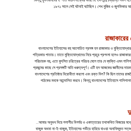
কিন্তু মুসলমানদের ইস্পাত কঠিন ঐক্যের কারণেই ইঙ্গ-হিন্দু চক্রান্ত সফল
১৯৭১ সালে সেই ঘটনাই ঘটেছিল। শেখ মুজিব ও জুলফিকার আলী 
রাজাকারের 
বাংলাদেশের ইতিহাসের বহু আলোচিত প্রসঙ্গ হল রাজাকার ও মু্ক্তিযোদ্ধা
পত্রিকার পাতায়। তাতে মুক্তিযোদ্ধাদের নিয়ে প্রচুর প্রশংসা হলেও রাজাকার
পরিচায়ক নয়, এতে কুৎসিত চরিত্রের পরিচয় মেলে তার যে ব্যক্তি এমন গ
প্রজন্মের কাছে সে প্রসঙ্গটি অতি গুরুত্বপূর্ণ। এটি হল আজকের জ্ঞানীদের দ
বাংলাদেশের প্রতিষ্ঠায় বিরোধীতা করলো এবং রক্ত দিল? কি ছিল তাদের রাজ
পাঠকের মনকে আন্দোলিত করবে। কিন্তু বাংলাদেশের ইতিহাসে গালিগাল
দ
...আমার অনুভব দিয়ে পলাশীর বিপর্যয় ও একাত্তরের তথাকথিত বিজয়ের মধ্যে
বাজুক অথবা না-ই-বাজুক, ইতিহাসের গভীরে হারিয়ে যাওয়া অনাবিষ্কৃত সত্যগ