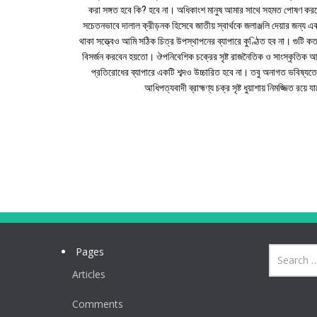
করা সঙ্গত হবে কি? হবে না। অধিকাংশ মানুষ আমার সাথে সহমত পোষণ করল
সচেতনভাবে দালাল ক্রীড়নক হিসেবে জাতীয় স্বার্থকে জলাঞ্জলি দেয়ার জন্য এব
থাকা সত্ত্বেও আমি সঠিক চিত্র উপস্থাপনের ব্যাপারে কুণ্ঠিত হব না। গুটি ক
বিসর্জন করবেন হয়তো। ঔপনিবেশিক চক্রের সৃষ্ট রাজনৈতিক ও সাংস্কৃতিক আ
প্রতিরোধের ব্যাপারে একটি শব্দও উচ্চারিত হবে না। তবু অনাগত ভবিষ্য
আধিপত্যবাদী ব্রাহ্মণ্য চক্র সৃষ্ট ধুয়াশায় নিমজ্জিত র
Pages
Articles
Comments