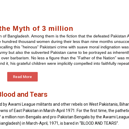
the Myth of 3 million
of Bangladesh. Among them is the fiction that the defeated Pakistan 
ree hundred thousand women during their less than nine months unsucce
 Recalling this ”heinous” Pakistani crime with suave moral indignation w
 Army but also the subverted Pakistan came to be portrayed as inherentl
 over barbarism. No less a figure than the ”Father of the Nation” was 
 it, his grateful children were implicitly compelled into faithfully repeati
Read More
Blood and Tears
d by Awami League militants and other rebels on West Pakistanis, Bihar
ns of East Pakistan in March-April 1971. For the first time, the pathetic,
f a million non-Bengalis and pro-Pakistan Bengalis by the Awami Leagu
Bangladesh) in March-April, 1971, is bared in “BLOOD AND TEARS”.