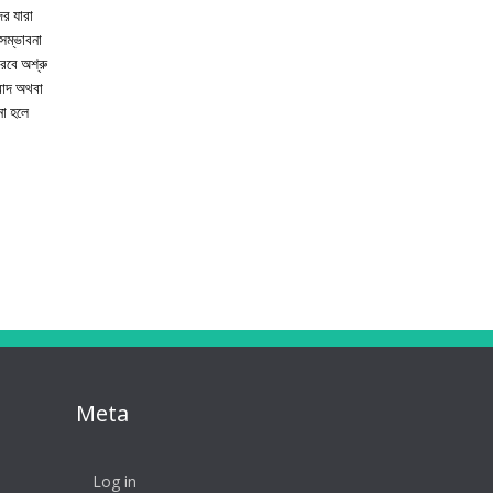
র যারা
 সম্ভাবনা
ীরবে অশ্রু
বাদ অথবা
না হলে
Meta
Log in