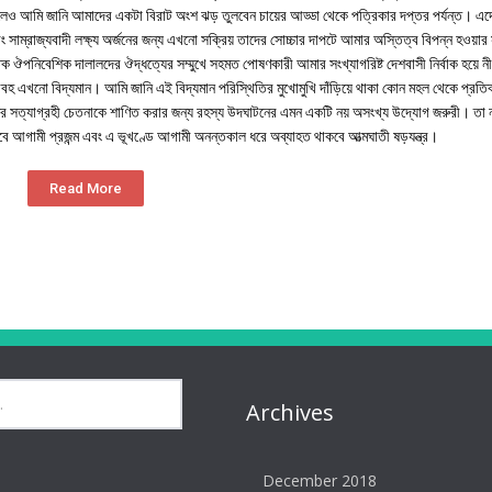
েও আমি জানি আমাদের একটা বিরাট অংশ ঝড় তুলবেন চায়ের আড্ডা থেকে পত্রিকার দপ্তর পর্যন্ত। এদে
ং সাম্রাজ্যবাদী লক্ষ্য অর্জনের জন্য এখনো সক্রিয় তাদের সোচ্চার দাপটে আমার অস্তিত্ব বিপন্ন হওয়ার
তক ঔপনিবেশিক দালালদের ঔদ্ধত্যের সম্মুখে সহমত পোষণকারী আমার সংখ্যাগরিষ্ট দেশবাসী নির্বাক হয়ে ন
বহ এখনো বিদ্যমান। আমি জানি এই বিদ্যমান পরিস্থিতির মুখোমুখি দাঁড়িয়ে থাকা কোন মহল থেকে প্রতি
তের সত্যাগ্রহী চেতনাকে শাণিত করার জন্য রহস্য উদঘাটনের এমন একটি নয় অসংখ্য উদ্যোগ জরুরী। তা 
য়ে যাবে আগামী প্রজন্ম এবং এ ভূখণ্ডে আগামী অনন্তকাল ধরে অব্যাহত থাকবে আত্মঘাতী ষড়যন্ত্র।
Read More
Archives
December 2018