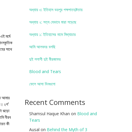
অধ্যায় ৩: ইতিহাস ভরপুর পক্ষপাতদুষ্টতায়
অধ্যায় ২: সত্য যেভাবে মারা পড়েছে
অধ্যায় ১: ইতিহাসের নামে মিথ্যাচার
এই মর্মে
সাংস্কৃতিক
আমি আলবদর বলছি
াহের সাথে
দুই পলাশী দুই মীরজাফর
Blood and Tears
ফেলে আসা দিনগুলো
্ত আমার
Recent Comments
নয়। ২শ’
কটা ঝড়ো
Shamsul Haque Khan
on
Blood and
আমি নীরব
Tears
ভারত কী
Ausal
on
Behind the Myth of 3