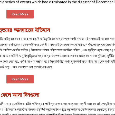
hole series of events which had culminated in the disaster of December 
Read More
্তরের আত্মঘাতের ইতিহাস
াড়তি দায়িত্বও থাকে। আর সে বাড়তি দায়িত্বটা হল সত্যের পক্ষে সাক্ষী দেওয়া। ইসলামে এটিকে বলে শা
ধারণের বিবেকের আদালতেও। সে কাজটি করে লেখনী। এজন্যই লেখকের কলমের কালিকে শহিদের রক্তের চেয়ে পব
ি পরাজিত দেশটির সর্বত্র। ইসলামের পক্ষের শক্তি আজ পরাজিত শক্তি। এবং দুর্বৃত্তি ছেয়ে গেছে শুধু 
ে অথচ রাজনীতি ও বুদ্ধিবৃত্তিতে সত্য ও ন্যায়ের পক্ষ নেওয়ার লোকের অভাব সে সমাজে সুবিচার, সুনীতি 
রাও তখন নেতা হয়, এমপি হয় এবং মন্ত্রীও হয়। মিথ্যাজীবীরা তখন বুদ্ধিজীবী রূপে গন্য হয়। দেশ তখন দূর্
রেকর্ড গড়ে। আর বাংলাদেশ তো তেমনই এক দেশ।
Read More
ফেলে আসা দিনগুলো
য়নি। তারা চেয়েছিল ভারতীয় অধিপত্য। পাকিস্তানকে ভাঙ্গার জন্য তারা স্বাধীনতার দোহাই পেড়েছিল ম
কিস্তান প্রতিষ্ঠার বিরুদ্ধে ব্রিটিশ সম্রাজ্যবাদ ও হিন্দু ব্রাহ্মণ্যবাদ জোটবদ্ধভাবে চক্রান্তে লিপ