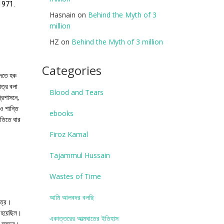
1971.
Hasnain
on
Behind the Myth of 3
million
HZ
on
Behind the Myth of 3 million
Categories
হাদতে হক
িত্র বলা
Blood and Tears
প্রশাসনে,
ও শান্তি
ebooks
নীতিতে বার
Firoz Kamal
Tajammul Hussain
Wastes of Time
আমি আলবদর বলছি
াত্র।
্ত হয়েছিল।
একাত্তরের আত্মঘাতের ইতিহাস