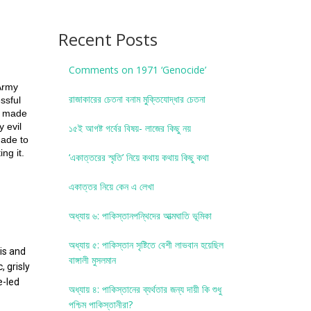
Recent Posts
Comments on 1971 ‘Genocide’
Army
রাজাকারের চেতনা বনাম মু্ক্তিযোদ্ধার চেতনা
ssful
as made
y evil
১৫ই আগষ্ট গর্বের বিষয়- লাজের কিছু নয়
made to
ng it.
‘একাত্তরের স্মৃতি’ নিয়ে কথায় কথায় কিছু কথা
একাত্তর নিয়ে কেন এ লেখা
অধ্যায় ৬: পাকিস্তানপন্থিদের আত্মঘাতি ভূমিকা
অধ্যায় ৫: পাকিস্তান সৃষ্টিতে বেশী লাভবান হয়েছিল
is and
বাঙ্গালী মুসলমান
 grisly
e-led
অধ্যায় ৪: পাকিস্তানের ব্যর্থতার জন্য দায়ী কি শুধু
পশ্চিম পাকিস্তানীরা?