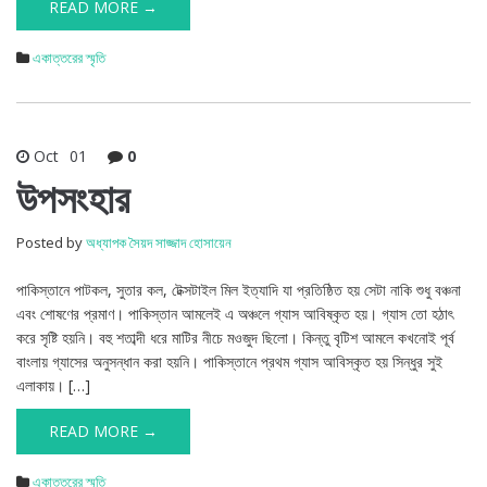
READ MORE →
একাত্তরের স্মৃতি
Oct
01
0
উপসংহার
Posted by
অধ্যাপক সৈয়দ সাজ্জাদ হোসায়েন
পাকিস্তানে পাটকল, সুতার কল, টেক্সটাইল মিল ইত্যাদি যা প্রতিষ্ঠিত হয় সেটা নাকি শুধু বঞ্চনা
এবং শোষণের প্রমাণ। পাকিস্তান আমলেই এ অঞ্চলে গ্যাস আবিষ্কৃত হয়। গ্যাস তো হঠাৎ
করে সৃষ্টি হয়নি। বহু শতাব্দী ধরে মাটির নীচে মওজুদ ছিলো। কিন্তু বৃটিশ আমলে কখনোই পূর্ব
বাংলায় গ্যাসের অনুসন্ধান করা হয়নি। পাকিস্তানে প্রথম গ্যাস আবিস্কৃত হয় সিন্ধুর সুই
এলাকায়। […]
READ MORE →
একাত্তরের স্মৃতি