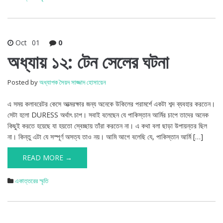
Oct
01
0
অধ্যায় ১২: টেন সেলের ঘটনা
Posted by
অধ্যাপক সৈয়দ সাজ্জাদ হোসায়েন
এ সময় কলাবরেটর কেসে আত্মরক্ষার জন্য অনেকে উকিলের পরামর্শে একটা শব্দ ব্যবহার করতেন।
সেটা হলো DURESS অর্থাৎ চাপ। সবাই বলেছেন যে পাকিস্তান আর্মির চাপে তাদের অনেক
কিছুই করতে হয়েছে যা হয়তো স্বেচ্ছায় তাঁরা করতেন না। এ কথা বলা ছাড়া উপায়ন্তর ছিল
না। কিন্তু এটা যে সস্পূর্ণ অসত্য তাও নয়। আমি আগে বলেছি যে, পাকিস্তান আর্মি […]
READ MORE →
একাত্তরের স্মৃতি