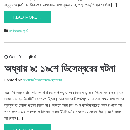
রসুলুল্লাহ (দঃ) এর জীবদ্দশায় কাফেরদের সঙ্গে যুদ্ধে বদর, ওহুদ প্রভৃতি স্থানে যাঁরা […]
READ MORE →
একাত্তরের স্মৃতি
Oct
01
0
অধ্যায় ৯: ১৯শে ডিসেম্বরের ঘটনা
Posted by
অধ্যাপক সৈয়দ সাজ্জাদ হোসায়েন
১৯শে ডিসেম্বর যারা আমাকে বাসা থেকে পাকড়াও করে নিয়ে যায়, তারা ছিলো সব ছাত্র। এর
মধ্যে ঢাকা ইউনিভার্সিটির ছাত্রও ছিলো। তবে আমার ডিপার্টমেন্টের নয় এবং এদের সঙ্গে আমার
ব্যক্তিগত কোনো পরিচয় ছিলো না। আমাকে নিয়ে জিপ যখন বকশীবাজারের দিকে রওয়ানা হয়
তখন শুনলাম এরা পরস্পরকে জিজ্ঞাসা করছে ইনিই ডক্টর সাজ্জাদ হোসায়েন কিনা। আমি ওদের
আশ্বস্ত […]