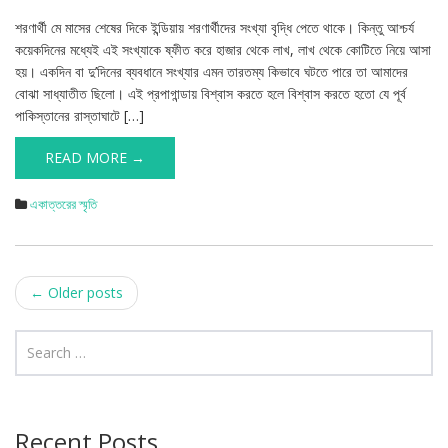
শরণার্থী মে মাসের শেষের দিকে ইন্ডিয়ায় শরণার্থীদের সংখ্যা বৃদ্ধি পেতে থাকে। কিন্তু আশ্চর্য
কয়েকদিনের মধ্যেই এই সংখ্যাকে ষ্ফীত করে হাজার থেকে লাখ, লাখ থেকে কোটিতে নিয়ে আসা
হয়। একদিন বা দু’দিনের ব্যবধানে সংখ্যার এমন তারতম্য কিভাবে ঘটতে পারে তা আমাদের
বোঝা সাধ্যাতীত ছিলো। এই প্রপাগান্ডায় বিশ্বাস করতে হলে বিশ্বাস করতে হতো যে পূর্ব
পাকিস্তানের রাস্তাঘাটে […]
READ MORE →
একাত্তরের স্মৃতি
Post
←
Older posts
navigation
Recent Posts