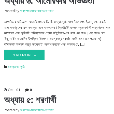
অধ্যায় ৬: আমেরিকার অভিজ্ঞতা
Posted by
অধ্যাপক সৈয়দ সাজ্জাদ হোসায়েন
আমেরিকার অভিজ্ঞতা আমেরিকায় যে তিনটি এপয়েন্টমেন্টে যোগ দিতে পেরেছিলাম, তার একটি
হচ্ছে কংগ্রেসের এক সদস্যের সঙ্গে সাক্ষাৎকার। দ্বিতীয়টি একজন প্রভাবশালী অধ্যাপকের সঙ্গে
আলোচনা এবং তৃতীয়টি পাকিস্তানের প্রেস কাউন্সিলার-এর দেয়া এক লাঞ্চ। এই লাঞ্চে বেশ
কিছু মার্কিন সাংবাদিক উপস্থিত ছিলেন। কংগ্রেসম্যান (তাঁর নামটা এখন মনে পড়ছে না)
পাকিস্তান সংকটে প্রচুর সহানুভূতি প্রকাশ করলেন এবং বললেন যে, […]
READ MORE →
একাত্তরের স্মৃতি
Oct
01
0
অধ্যায় ৫: শরণার্থী
Posted by
অধ্যাপক সৈয়দ সাজ্জাদ হোসায়েন