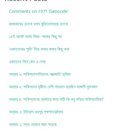
Comments on 1971 ‘Genocide’
রাজাকারের চেতনা বনাম মু্ক্তিযোদ্ধার চেতনা
১৫ই আগষ্ট গর্বের বিষয়- লাজের কিছু নয়
‘একাত্তরের স্মৃতি’ নিয়ে কথায় কথায় কিছু কথা
একাত্তর নিয়ে কেন এ লেখা
অধ্যায় ৬: পাকিস্তানপন্থিদের আত্মঘাতি ভূমিকা
অধ্যায় ৫: পাকিস্তান সৃষ্টিতে বেশী লাভবান হয়েছিল বাঙ্গালী মুসলমান
অধ্যায় ৪: পাকিস্তানের ব্যর্থতার জন্য দায়ী কি শুধু পশ্চিম পাকিস্তানীরা?
অধ্যায় ৩: ইতিহাস ভরপুর পক্ষপাতদুষ্টতায়
অধ্যায় ২: সত্য যেভাবে মারা পড়েছে