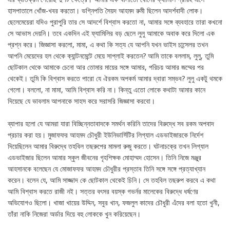
হাসপাতালে খোঁজ-খবর করতো। ভগ্নিপতি সৈয়দ আহমদ রুমী ছিলেন আদর্শবাদী লোক।
ছেলেমেয়েরা যদিও পুরাপুরি তার সে আদর্শে বিশ্বাস করতো না, আমার সঙ্গে ব্যবহারে তারা কখনো
সে আভাস দেয়নি। তবে একদিন এই ফ্যামিলির বড় ছেলে লুলু আমাকে অবাক করে দিলো এক
প্রশ্ন করে। জিজ্ঞাসা করলো, মামা, এ কথা কি সত্য যে আপনি যখন ভাইস চান্সেলর তখন
আপনি মেয়েদের হল থেকে ক্যান্টনমেন্টে মেয়ে সাপ্লাই করতেন? আমি তাকে বললাম, লুলু, তুমি
ছোটকাল থেকে আমাকে চেনো আর তোমার মায়ের সঙ্গে আমার, পরিচয় আমার জম্মের পর
থেকেই। তুমি কি বিশ্বাস করতে পারো যে ঐরকম অপকর্ম আমার দ্বারা সম্ভব? লুলু একটু থমকে
গেলো। বললো, না মামা, আমি বিশ্বাস করি না। কিন্তু এতো লোকে কথাটা আমার কানে
দিয়েছে যে ভাবলাম আপনাকে সাহস করে সরাসরি জিজ্ঞাসা করবো।
ব্যাপার হলো যে আমরা যারা বিচ্ছিন্নতাবাদকে সমর্থন করিনি তাদের বিরুদ্ধে সব রকম অপবাদ
প্রচার করা হয়। মুজাফফর আহমদ চৌধুরী ইউনিভার্সিটির লিগ্যাল এডভাইজারকে নির্দেশ
দিয়েছিলেন আমার বিরুদ্ধে তহবিল তছরুপের মামলা রুজু করতে। ঘটনাচক্রে তখন লিগ্যাল
এডভাইজার ছিলেন আমার স্কুল জীবনের গৃহশিক্ষক মোহাম্মদ হোসেন। তিনি নিজে মঞ্জুর
আহসানকে বলেছেন যে মোজাফফর আহমদ চৌধুরীর প্রস্তাব তিনি সঙ্গে সঙ্গে প্রত্যাখ্যান
করেন। বলেন যে, আমি সাজ্জাদ কে ছোটকাল থেকেই চিনি। সে তহবিল তছরুপ করবে এ কথা
আমি বিশ্বাস করতে রাজী নই। সত্তর বৎসর বয়স্ক গভর্নর মালেকের বিরুদ্ধে ধর্ষণের
অভিযোগও ছিলো। খাজা খায়ের উদ্দিন, সবুর খান, ফজলুল কাদের চৌধুরী এঁদের বলা হতো খুনী,
তাঁরা নাকি নিজেরা অর্ডার দিয়ে বহু লোককে খুন করিয়েছেন।