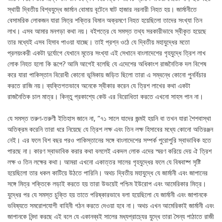
স্থায়ী দ্বিতীয় বিশ্বযুদ্ধে জার্মান বোমায় বৃটেনে ষাট হাজার নরনারী নিহত হয়। জার্মানীতে
বেসামরিক লোকজন যারা মিত্র শক্তির বিমান অক্রমণে নিহত হয়েছিলো তাদের সংখ্যা তিন
লাখ। এসব আমার মনগড়া কথা নয়। বইপত্রে যে সমস্ত তথ্য সরকারীভাবে স্বীকৃত হয়েছে
তার মধ্যেই এসব হিসাব পাওয়া যাচ্ছে। তাই প্রশ্ন ওঠে যে দ্বিতীয় মহাযুদ্ধের মতো
প্রলয়ংকরী একটা দুর্যোগে যেখানে মৃতের সংখ্যা এই সেখানে বাংলাদেশের গৃহযুদ্ধে ত্রিশ লাখ
লোক নিহত হলো কি রূপে? আমি আগেই বলেছি যে এদেশের অধিকাংশ রাজনৈতিক দল বিশেষ
করে যারা পাকিস্তান বিরোধী কোনো ভূমিকায় জড়িত ছিলো তারা এ সম্বন্ধে কোনো পুনর্বিচার
করতে রাজি নয়। ব্যক্তিগতভাবে অনেকে স্বীকার করেন যে ত্রিশ লাখের কথা একটা
রাজনৈতিক চাল মাত্র। কিন্তু প্রকাশ্যে কেউ এর বিরোধিতা করতে এখনো সাহস পান না।
যে সমস্ত তরুণ-তরুণী ইতিহাস জানে না, ”৭১ সালে যাদের জন্মই হয়নি বা তখন যারা শৈশবাস্থা
অতিক্রম করেনি তারা ধরে নিয়েছে যে ত্রিশ লক্ষ এবং তিন লক্ষ হিসাবের মধ্যে কোনো অতিরঞ্জন
নেই। এর ফলে বিশ বছর পরও পাকিস্তানের সঙ্গে বাংলাদেশের সম্পর্ক পুরোপুরি স্বাভাবিক হতে
পারছে না। কারণ স্বাভাবিক করার কথা বললেই একদল লোক এদের স্মরণ করিয়ে দেয় ঐ ত্রিশ
লক্ষ ও তিন লক্ষের কথা। আমরা এখনো একাত্তর সালের গৃহযুদ্ধের ফলে যে বিষবাষ্প সৃষ্টি
হয়েছিলো তার ধকল কাটিয়ে উঠতে পারিনি। অথচ দ্বিতীয় মহাযুদ্ধে যে জার্মানী এবং জাপানের
সঙ্গে মিত্র শক্তিকে লড়াই করতে হয় তারা উভয়েই পশ্চিম ইউরোপ এবং আমেরিকার মিত্র।
যুদ্ধের পর যে সমস্ত চুক্তি হয় তাতে পরিষ্কারভাবে বলা হয়েছিলো যে জার্মানী এবং জাপানকে
ভবিষ্যতে সমরোপযোগী বাহিনী গঠন করতে দেওয়া হবে না। অথচ এখন আমেরিকাই জার্মানী এবং
জাপানকে নিন্দা করছে এই বলে যে একানব্বই সালের মধ্যপ্রাচ্যের যুদ্ধে তারা সৈন্য পাঠাতে রাজী