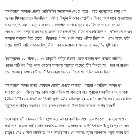
হাসপাতালে আমাকে রোজই পেনিসিলিন ইনজেকশন দেওয়া হতো। আর প্রস্রাবের জন্য এক
প্রকার মিক্সচার খেতে দিয়েছিলো। এটায় কিছুটা উপকার পেয়েছি। কিন্তু মাঝে মাঝে মূত্রাশয়ের
মধ্যে প্রচন্ড যন্ত্রণা অনুভব করতাম। হাসপাতাল থেকে সুস্থ্য হয়ে ফিরতে পারবে, সে আশা
করিনি। বলা নিষ্প্রয়োজন আমি একেবারেই চলৎশক্তি রহিত হয়ে গিয়েছিলাম। দু”জন লোক ধরে
আমাকে বাথরুমে নিয়ে যেতো। বিছানায় এপাশ ওপাশ করার শক্তি ছিলো না। বোধ হতো, দুটো
পায়ের সঙ্গেই ভারি ওজনের কিছু বাঁধা। রক্ত চলাচলের অভাবে এ অনুভূতির সৃষ্টি হয়।
ডিসেম্বরের ২০ থেকে ১৫-১৬ জানুয়ারী পর্যন্ত বিছানা থেকে উঠবার কথা ভাবতে পারিনি।
এরপর লাঠি ভর দিয়ে অন্য লোকের সাহায্যে আস্তে আস্তে হাঁটা শিখতে হয়। ধরে না রাখলে
পড়ে যেতাম। দুপায়ের উপর দাঁড়িয়ে মানুষ যেভাবে দাঁড়ায় সে শক্তি আমার ছিলো না।
হাসপাতালে আমার বাসার লোকজন রোজই দেখতে আসতো। আরো এসেছিলো আমার দু”
খালাতো বোন। কিন্তু আর কেউ ভয়ে এদিকে পা বাড়াতো না। পুরানো সহকর্মীদের মধ্যে ঢাকা
ইউনিভার্সিটির ম্যাথামেটিকস ডিপার্টমেন্টের ডক্টর আজিজুল হক একদিন এসেছিলেন। আরেক দিন
প্রিন্সিপাল সাইদুর রহমান। ইনি ছিলেন কোলকাতা ইসলামিয়া কলেজে আমার সহকর্মী।
মাঝে মাঝে দু” একজন গেরিলা হঠাৎ করে আমার ক্যাবিনে এসে ঢ়ুকে পড়তো। বলতো আমার
কথা তারা শুনেছে তাই চেহারা দেখতে এসেছে। একদিন আসে ইংলিশ ডিপার্টমেন্টের পুরানো এক
ছাত্র। সেও গেরিলা বাহিনীতে যোগ দিয়েছিলো। সে বললো, স্যার আপনাকে হত্যা করার ভার