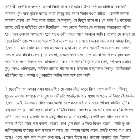
আমি ঐ ছেলেটিকে বললাম তোমরা বিচার না করেই আমার উপর নিপীড়ন চালাচ্ছো কেনো?
আমাকে প্রাণদন্ডে দন্ডিত করতে পারো বিন্তু তার আগে বিচার হওয়া উচিত। ছেলেটি বললো
আমাকে কেনো ধরে নিয়ে আসা হয়েছে সে সম্বন্ধে সে কিছুই জানে না। সে গফরগাঁও কলেজের
ছাত্র; গেরিলা বাহিনীতে যোগ দিয়েছিলো। দল নেতার নির্দেশে সে আজকের অপারেশনে শরীক
হয়। তবে কোথায় অপারেশন হতে যাচ্ছে সেটা তাকে আগে জানানো হয়নি। তারপর সে বললো যে
দলের নির্দেশ পেলেও সে আমাকে গুলি করতে পারবে না। এতে সান্ত্বনা লাভ করার আমার কিছু
ছিলো না। কারণ গুলি করার লোকের অভাব হতো না। তারপর ছেলেটি যে সমস্ত কথা বললো
সেগুলো মনে রাখবার মতো। সে বললো, নভেম্বরের শেষের দিকে আমরা হতাশ হয়ে যুদ্ধ বন্ধ
করে দিয়ে দেশে ফিরবার কথা ভাবছিলাম। কারণ আমাদের বিশ্বাস হয়েছিলো, দশ বছর এভাবে
যুদ্ধ করেও পাকিস্তান, আর্মিকে হারাতে পারবো না। ভারতের হস্তক্ষেপে অবস্থা নটকীয়ভাবে
পরিবর্তিত হয়। আমরা শুধু ভারতীয় আর্মির সঙ্গে সঙ্গে চলে আসি।
ঐ ছেলেটির নাম আমার এখন মনে নেই। সে এখন বেঁচে আছে কিনা, তাও জানি না। কিন্তু
যুদ্ধের অবস্থা সম্পর্কে তার মুখে যে স্বীকৃতি শুনেছিলাম তার মধ্যে আমাদের অভিমতেরই সমর্থন
ছিলো। ১৬ই ডিসেম্বরে পাকিস্তান আর্মির যে পরাজয় ঘটে তার মধ্যে গেরিলা বাহিনীর ভূমিকা
অত্যন্ত নগণ্য। এটা ছিলো ভারতীয় বাহিনীর বিজয়। এরপর এ ছেলেটির সঙ্গে আর বিশেষ কথা
হয়নি। মনে আছে একবার আমি একটু পানি খেতে চেয়েছিলাম, ছেলেটি এক কাপে করে পানি
আমার ঠোটের কাছে ধরে বললো, আমার চোখ খুলে দিলে ও নিজে বিপদে পড়বে। আমি চুপচাপ
পাকিস্তানের ভাগ্যের কথা ভাবতে লাগলাম এবং বারবার যাদের ফেলে এসেছি তাদের কথা মনে
হলো। এদের সঙ্গে আর কখনো দেখা হবে, এ আশা ছিলো না। কালেমা শাহাদত পড়ে নিজেকে