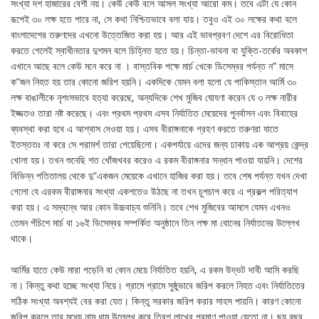
সংখ্যা দশ হাজারের বেশী নয়। কেউ কেউ বলে আসল সংখ্যা আরো কম। তবে এটা যে কোন
রূপেই ৩০ লক্ষ হতে পারে না, সে কথা নিশ্চিতভাবে বলা যায়। তবুও এই ৩০ লক্ষের কথা বলে
বাংলাদেশের তরুণদের এখনো উত্তেজিত করা হয়। আর এই ভাবপ্রবণ দেশে এর বিরোধিতা
করতে গেলেই স্বাধীনতার দুশমন বলে চিহ্নিত হতে হয়। চিন্তা-ভাবনা বা যুক্তি-তর্কের অবকাশ
এখানে আছে বলে কেউ মনে করে না । বাস্তবিক পক্ষে মার্চ খেকে ডিসেম্বর পর্যন্ত ন” মাসে
ক”জন নিহত হয় তার কোনো জরিপ হয়নি। একদিকে যেমন বলা হলো যে পাকিস্তান আর্মি ৩০
লক্ষ বাঙালীকে নৃশংসভাবে হত্যা করেছে, অন্যদিকে শেখ মুজিব ঘোযণা করেন যে ৩ লক্ষ নারীর
ইজ্জতও তারা নষ্ট করেছে। এবং প্রথম প্রথম এসব নির্যাতিত মেয়েদের পুনর্বাসন এবং বিবাহের
ব্যবস্থা করা হবে এ আশ্বাস দেওয়া হয়। এসব বীরাঙ্গনাকে গ্রহণ করতে তরুণরা যাতে
ইতস্ততঃ না করে সে পরামর্শ তারা পেয়েছিলো। একপর্যায়ে এদের জন্য ঢাকায় এক আশ্রয় কেন্দ্র
খোলা হয়। তখন শুনেছি শত খোঁজখবর করেও এ রকম বীরাঙ্গনার সন্ধান পাওয়া যায়নি। দেশের
বিভিন্ন পতিতালয় থেকে দু”একজন মেয়েকে এখানে হাজির করা হয়। তবে শেষ পর্যন্ত যখন দেখা
গেলো যে এরকম বীরাঙ্গনার সংখ্যা একশতেও উঠছে না তখন চুপচাপ করে এ প্রকল্প পরিত্যাগ
করা হয়। এ সম্বন্ধে আর কোন উচ্চবাচ্য শুনিনি। তবে শেখ মুজিবের আমলে যেমন এখনও
তেমন পঁচিশে মার্চ বা ১৬ই ডিসেম্বর সম্পর্কিত অনুষ্ঠানে তিন লক্ষ মা বোনের নির্যাতনের উল্লেখ
থাকে।
আর্মির হাতে কেউ মারা পড়েনি বা কোন মেয়ে নির্যাতিত হয়নি, এ রকম উদ্ভট দাবী আমি করছি
না। কিন্তু কথা হচ্ছে সংখ্যা নিয়ে। গ্রামে গ্রামে সুষ্ঠুভাবে জরিপ করলে নিহত এবং নির্যাতিতের
সঠিক সংখ্যা অবশ্যই বের করা যেত। কিন্তু সরকার জরিপ করার সাহস পায়নি। কারণ কোনো
জরিপ করলে তার মধ্যে নাম ধাম উল্লেখ করে ত্রিশ লাখের প্রমাণ পাওয়া যেতো না। ছয় বছর