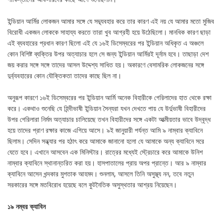
ইন্ডিয়ান আর্মির লোকজন আমার সঙ্গে যে সদ্ব্যবহার করে তার কারণ এই নয় যে আমার মতো মুজিব
বিরোধী একজন লোককে সাহায্য করতে তারা খুব আগ্রহী হয়ে উঠেছিলো। মানধিক কারণ ছাড়া
এই ব্যবহারের প্রধান কারণ ছিলো এই যে ১৬ই ডিসেম্বরের পর ইন্ডিয়ান অধিকৃত এ অঞ্চলে
কোন বিশিষ্ট ব্যক্তির উপর অত্যাচার হলে সে জন্য ইন্ডিয়ান আর্মিরই দূর্নাম হবে। তাছাড়া দেশ
জয় করার সঙ্গে সঙ্গে তাদের আসল উদ্দেশ্য সাধিত হয়। অকারণে বেসামরিক লোকজনের সঙ্গে
দুর্ব্যবহারের কোন যৌক্তিকতা তাদের কাছে ছিল না।
অনুরূপ কারণে ১৬ই ডিসেম্বরের পর ইন্ডিয়ান আর্মি অনেক বিহারীকে গেরিলাদের হাত থেকে রক্ষা
করে। একথাও শুনেছি যে হিন্দীভাষী ইন্ডিয়ান সৈন্যরা যখন দেখতে পায় যে উর্দুভাষী বিহারীদের
উপর গেরিলারা নির্মম অত্যাচার চালিয়েছে তখন বিহারীদের সঙ্গে একটা আত্মীয়তার ভাবে উদ্বূদ্ধ
হয়ে তাদের প্রাণ রক্ষার কাজে এগিয়ে আসে। ৯ই জানুয়ারী পর্যন্ত আমি ৯ নাম্বার ক্যাবিনে
ছিলাম। সেদিন সন্ধ্যার পর হঠাৎ করে আমাকে জানানো হলো যে আমাকে অন্য ক্যাবিনে সরে
যেতে হবে। এখানে আসবেন এক মিনিস্টার। রাত্রের মধ্যেই স্ট্রেচারে করে আমাকে উনিশ
নাম্বার ক্যাবিনে স্থানান্তরিত করা হয়। হাসপাতালের প্রায় অপর প্রান্তে। আর ৯ নাম্বার
ক্যাবিনে আসেন খন্দকার মুশতাক আহমদ। শুনলাম, আসলে তিনি অসুস্থ্য নন, তবে নতুন
সরকারের সঙ্গে মতবিরোধ হয়েছে বলে কুটনৈতিক অসুস্থতার আশ্রয় নিয়েছেন।
১৯ নম্বর ক্যাবিন