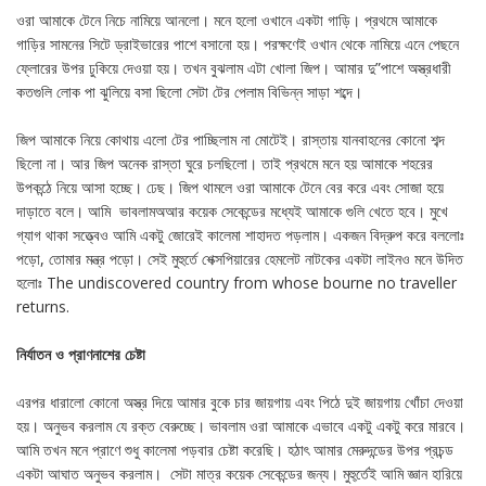
ওরা আমাকে টেনে নিচে নামিয়ে আনলো। মনে হলো ওখানে একটা গাড়ি। প্রথমে আমাকে
গাড়ির সামনের সিটে ড্রাইভারের পাশে বসানো হয়। পরক্ষণেই ওখান থেকে নামিয়ে এনে পেছনে
ফ্লোরের উপর ঢুকিয়ে দেওয়া হয়। তখন বুঝলাম এটা খোলা জিপ। আমার দু”পাশে অস্ত্রধারী
কতগুলি লোক পা ঝুলিয়ে বসা ছিলো সেটা টের পেলাম বিভিন্ন সাড়া শব্দে।
জিপ আমাকে নিয়ে কোথায় এলো টের পাচ্ছিলাম না মোটেই। রাস্তায় যানবাহনের কোনো শব্দ
ছিলো না। আর জিপ অনেক রাস্তা ঘুরে চলছিলো। তাই প্রথমে মনে হয় আমাকে শহরের
উপকন্ঠে নিয়ে আসা হচ্ছে। ঢেছ। জিপ থামলে ওরা আমাকে টেনে বের করে এবং সোজা হয়ে
দাড়াতে বলে। আমি ভাবলামঅআর কয়েক সেকেন্ডের মধ্যেই আমাকে গুলি খেতে হবে। মুখে
গ্যাগ থাকা সত্ত্বেও আমি একটু জোরেই কালেমা শাহাদত পড়লাম। একজন বিদ্রুপ করে বললোঃ
পড়ো, তোমার মন্ত্র পড়ো। সেই মুহুর্তে শেক্সপিয়ারের হেমলেট নাটকের একটা লাইনও মনে উদিত
হলোঃ The undiscovered country from whose bourne no traveller
returns.
নির্যাতন ও প্রাণনাশের চেষ্টা
এরপর ধারালো কোনো অস্ত্র দিয়ে আমার বুকে চার জায়গায় এবং পিঠে দুই জায়গায় খোঁচা দেওয়া
হয়। অনুভব করলাম যে রক্ত বেরুচ্ছে। ভাবলাম ওরা আমাকে এভাবে একটু একটু করে মারবে।
আমি তখন মনে প্রাণে শুধু কালেমা পড়বার চেষ্টা করেছি। হঠাৎ আমার মেরুদন্ডের উপর প্রচন্ড
একটা আঘাত অনুভব করলাম। সেটা মাত্র কয়েক সেকেন্ডের জন্য। মুহু্র্তেই আমি জ্ঞান হারিয়ে