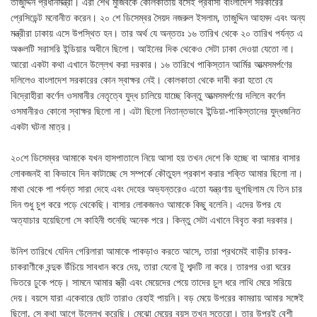
তাজুদ্দিন প্রধানমন্ত্রী। এঁরা শেখ মুজিবকে কোলকাতায় বসেই প্রবাসী বাংলাদেশ সরকারের
প্রেসিডেন্ট মনোনীত করেন। ২০ শে ডিসেম্বর সৈয়দ নজরুল ইসলাম, তাজুদ্দিন আহমদ এবং অন্য
মন্ত্রীরা ঢাকায় এসে উপস্থিত হন। তার অর্থ যে অন্ততঃ ১৬ তারিখ থেকে ২০ তারিখ পর্যন্ত এ
অঞ্চলটি সরাসরি ইন্ডিয়ার অধীনে ছিলো। আইনের দিক থেকেও সেটা ঢাকা দেওয়া যেতো না।
আরো একটা কথা এখানে উল্লেখ করা দরকার। ১৬ তারিখে পাকিস্তান আর্মির আত্মসমর্পণের
দলিলেও বাংলাদেশ সরকারের কোন স্বাক্ষর নেই। কোলকাতা থেকে দাবী করা হতো যে
বিদ্রোহীরা কর্ণেল ওসমানীর নেতৃত্বে যুদ্ধ চালিয়ে যাচ্ছে কিন্তু আত্মসমর্পণের দলিলে কর্ণেল
ওসমানীরও কোনো স্বাক্ষর ছিলো না। এটা ছিলো নিতান্তভাবে ইন্ডিয়া-পাকিস্তানের যুদ্ধজনিত
একটা ঘটনা মাত্র।
২০শে ডিসেম্বর আমাকে যখন হাসপাতালে নিয়ে আসা হয় তখন দেশে কি হচ্ছে বা আমার বাসার
লোকজনই বা কিভাবে দিন কাটাচ্ছে সে সম্পর্কে কৌতুহল প্রকাশ করার শক্তি আমার ছিলো না।
মাথা থেকে পা পর্যন্ত সারা দেহে এবং দেহের অভ্যন্তরেও এতো যন্ত্রণায় ভুগছিলাম যে তিন চার
দিন শুধু চুপ করে পড়ে থেকেছি। বাসার লোকজনও আমাকে কিছু বলেনি। এদের উপর যে
অত্যাচার হয়েছিলো সে কাহিনী শুনেছি অনেক পরে। কিন্তু সেটা এখানে বিবৃত করা দরকার।
উনিশ তারিখে যেদিন গেরিলারা আমাকে পাকড়াও করতে আসে, তারা প্রথমেই বাড়ীর চাকর-
চাকরাণীকে বন্দুক উঁচিয়ে সাবধান করে দেয়, তারা যেনো টু শব্দটি না করে। তারপর ওরা ঘরের
ভিতরে ঢুকে পড়ে। সামনে আমার স্ত্রী এবং মেয়েদের পেয়ে তাদের চুল ধরে লাথি মেরে সরিয়ে
দেয়। বয়সে যারা একেবারে ছোট তারাও রেহাই পায়নি। বড় মেয়ে উপরের কামরায় আমার সঙ্গেই
ছিলো, সে কথা আগে উল্লেখ করেছি। মেঝো মেয়ের বয়স তখন সতেরো। তার উপরই বেশী