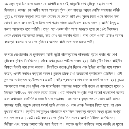
১৯ নলূর ক্যাবিনে এসে শুনলাম যে আগামীকাল ১০ই জানুয়ারী শেখ মুজিবুর রহমান দেশে
ফিরছেন। আমার এক আত্মীয় জনাব আবদুল মুঈদ (খান বাহাদুর আব্দুল মোমিন সাহেবের কনিষ্ঠ
পুত্র), আমাকে সান্ত্বণা দিয়ে বলে গেলেন যে দেখবে ভাই শেখ মুজিব ফিরে এসে সাধারণ ক্ষমা
ঘোষণা করবে এবং সবাইকে নিয়ে দেশ গড়ার কাজে আত্মনিয়োগ করতে বলবে। আমি কিন্তু এ
কথায় আশ্বস্ত হতে পারিনি। তবুও মনে একটা ক্ষীণ আশা জাগ্রত হলো যে ১৬ই ডিসেম্বর
থেকে যেভাবে অরাজকতা চলছে, তার বোধ হয় অবসান ঘটবে। বাসা থেকে একটা রেডিও আনার
ব্যবস্থা করলাম যাতে শেখ মুজিবের আগমন বার্তা সঙ্গে সঙ্গে শুনতে পাই।
কাগজে দেখেছিলাম যে জুলফিকার আলী ভুট্টো পাকিস্তানের শাসনভার গ্রহণ করার পর শেখ
মুজিবকে মুক্তি দিয়েছিলেন। তাঁকে তখন লন্ডনে পাঠিয়ে দেওয়া হয়। তিনি বৃটিশ বিমান বাহিনীর
বিমানে দিল্লী হয়ে ঢাকা আসেন। দিল্লীতে কয়েক ঘন্টা ছিলেন এবং ইন্দিরা গান্ধীর সঙ্গে সাক্ষাৎ
করেন, একটা সভায়ও বক্তৃতা করেন। লন্ডনে তাকে রাখা হয়েছিলো ক্লারিজেস হোটেলে। এটা
লন্ডনের সর্বোত্তম হোটেলগুলোর একটি। রাষ্ট্র প্রধানদের সাধারণত এ হোটেলে রাখা হয়। লন্ডন
অবস্থানের সময় শেখ মুজিব এক সাংবাদিকের প্রশ্নের জবাবে দাবী করেন যে বাংলাদেশে যুদ্ধে ৩
মিলিয়ন অর্থাৎ ৩০ লক্ষ লোক নিহত হয়েছে। এই আজগুবি সংখ্যার কথা আজো বাংলাদেশ সরকার
এবং এখানকার রাজনৈতিক দলগুলি বলে বেড়াচ্ছে। নয় মাসের যুদ্ধে যেখানে কোন ভারি কামান
ব্যবহার হয়নি, প্রচন্ড কোনো সংঘর্ষ হয়নি সেখানে ৩০ লক্ষ লোক কিভাবে নিহত হলো, তা কেউ
বুঝাতে পারেনি। দ্বিতীয় মহাযুদ্ধেও রাশিয়াকে বাদ দিলে অন্যান্য শক্তির মধ্যে মৃতের সংখ্যা
৩০ লক্ষ হবে না। কেউ কেউ বলে যে শেখ মুজিব তিন লাখের অর্থে ৩ মিলিয়ন বলেছিলেন।
মিলিয়ন এবং লাখের তফাত তাঁর জানা ছিলো না। অনেক প্রবীণ ব্যক্তির কাছে শুনেছি যে মৃতের