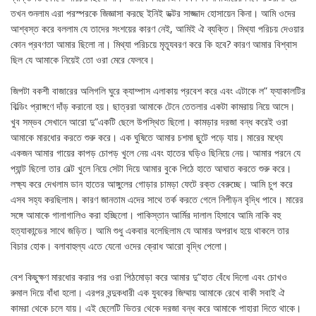
তখন শুনলাম এরা পরস্পরকে জিজ্ঞাসা করছে ইনিই ডক্টর সাজ্জাদ হোসায়েন কিনা। আমি ওদের
আশ্বস্ত করে বললাম যে তাদের সংশয়ের কারণ নেই, আমিই ঐ ব্যক্তি। মিথ্যা পরিচয় দেওয়ার
কোন প্রবণতা আমার ছিলো না। মিথ্যা পরিচয়ে মৃত্যূবরণ করে কি হবে? কারণ আমার বিশ্বাস
ছিল যে আমাকে নিয়েই তো ওরা মেরে ফেলবে।
জিপটা বকশী বাজারের অলিগলি ঘুরে ক্যাম্পাস এলাকায় প্রবেশ করে এবং এটাকে ল” ফ্যাকালটির
বিল্ডিং প্রাঙ্গণে দাঁড় করানো হয়। ছাত্ররা আমাকে টেনে তেতলার একটা কামরায় নিয়ে আসে।
খুব সম্ভব সেখানে আরো দু”একটি ছেলে উপস্থিত ছিলো। কামড়ার দরজা বন্ধ করেই ওরা
আমাকে মারধোর করতে শুরু করে। এক ঘুষিতে আমার চশমা ছুটে পড়ে যায়। মারের মধ্যে
একজন আমার গায়ের কাপড় চোপড় খুলে নেয় এবং হাতের ঘড়িও ছিনিয়ে নেয়। আমার পরনে যে
প্যান্ট ছিলো তার বেল্ট খুলে নিয়ে সেটা দিয়ে আমার বুকে পিঠে হাতে আঘাত করতে শুরু করে।
লক্ষ্য করে দেখলাম ডান হাতের আঙ্গুলের গোড়ার চামড়া ফেটে রক্ত বেরুচ্ছে। আমি চুপ করে
এসব সহ্য করছিলাম। কারণ জানতাম এদের সাথে তর্ক করতে গেলে নিপীড়ন বৃদ্ধি পাবে। মারের
সঙ্গে আমাকে গালাগালিও করা হচ্ছিলো। পাকিস্তান আর্মির দালাল হিসাবে আমি নাকি বহু
হত্যাকান্ডের সাথে জড়িত। আমি শুধু একবার বলেছিলাম যে আমার অপরাধ হয়ে থাকলে তার
বিচার হোক। বলাবাহুল্য এতে যেনো ওদের ক্রোধ আরো বৃদ্ধি পেলো।
বেশ কিছুক্ষণ মারধোর করার পর ওরা পিঠমোড়া করে আমার দু”হাত বেঁধে দিলো এবং চোখও
রুমাল দিয়ে বাঁধা হলো। এরপর বন্দুকধারী এক যুবকের জিম্মায় আমাকে রেখে বাকী সবাই ঐ
কামরা থেকে চলে যায়। এই ছেলেটি ভিতর থেকে দরজা বন্ধ করে আমাকে পাহারা দিতে থাকে।