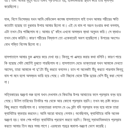
হয়। এবং আমার মৃত্যূ যাতে একই প্রণালীতে হয়, হামলাকারীরা প্ল্যান করে তার ব্যবস্থা
করেছিলো।
যাক, বিশে ডিসেম্বর যখন আমি মেডিকেল কলেজ হাসপাতালে যাই তখন আমার শরীরের ক্ষতি
কতোটা হয়েছে তা বুঝবার উপায় আমার ছিলো না। এই যে বাম পা অচল হওয়ার কথা বললাম,
এটা তখন টের পাচ্ছিলাম না। আমার দু” কাঁধে এখনো অসম্ভব ব্যথা অনুভব করি। সে ব্যথাও
তখন বোধ করিনি। কারণ শরীরের নিম্নাংশ তো একেবারেই অবশ হয়েছিলো। উপরের অংশেও
বোধ শক্তি বিশেষ ছিলো না।
হাসপাতালে আমার বুক এক্সরে করে দেখা হয়। কিন্তু পা এক্সরে করার কথা বলিনি। কারণ পায়ে
কি হয়েছে সেটা মোটেই বুঝতে পারছিলাম না। হাসপাতাল বেডে ডাক্তাররা যখন আমাকে দেখতে
আসেন, তারা আমাকে পা দু”টো উঁচু করতে বললেন। ডান পা অনেকটা উঁচু করতে পারলাম কিন্তু
বাম পা মনে হলো অসম্ভব ভারি হয়ে গেছে। ওটা বিছানা থেকে ইঞ্চি দুয়ের বেশি উঁচু করা গেলো
না।
সত্যিকারের যন্ত্রণা শুরু হলো যখন দেখলাম যে কিডনির উপর আঘাতের ফলে প্রস্রাব বন্ধ হয়ে
গেছে। উনিশ তারিখের তিনটার পর থেকে আর কোনো প্রস্রাব হয়নি। তখন বহু চেষ্টা করেও
কিছু করতে পারছিলাম না। ডাক্তাররা বললেন যে ৩৬ ঘন্টা যদি প্রস্রাব বন্ধ হয়ে থাকে তারা
ক্যাথিটার ব্যবহার করবেন। আমি আরো ঘাবড়ে গেলাম। শুনেছিলাম, ক্যাথিটারে নাকি অনেক
যন্ত্রণা হয়। যাক শেষ পর্যন্ত ক্যাথিটার প্রয়োগ করতে হয়নি। কিন্তু স্বাভাবিকভাবে প্রস্রাব
করতে আমার তিন বছর সময় লাগে। এরমধ্যে প্রচুর জ্বালা-যন্ত্রণা ভোগ করেছি।