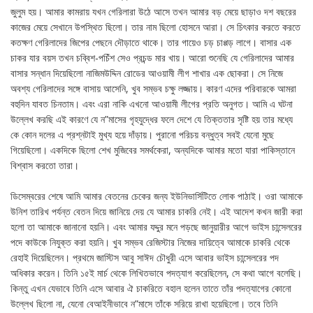
জুলুম হয়। আমার কামরায় যখন গেরিলারা উঠে আসে তখন আমার বড় মেয়ে ছাড়াও দশ বছরের
কাজের মেয়ে সেখানে উপস্থিত ছিলো। তার নাম ছিলো হোসনে আরা। সে চিৎকার করতে করতে
কতক্ষণ গেরিলাদের জিপের পেছনে দৌড়াতে থাকে। তার গায়েও চড় চাপ্পড় লাগে। বাসার এক
চাকর যার বয়স তখন চব্বিশ-পচিঁশ সেও প্রচন্ড মার খায়। আরো শুনেছি যে গেরিলাদের আমার
বাসার সন্ধান দিয়েছিলো নাজিমউদ্দিন রোডের আওয়ামী লীগ শাখার এক ছোকরা। সে নিজে
অবশ্য গেরিলাদের সঙ্গে বাসায় আসেনি, খুব সম্ভব চক্ষু লজ্জায়। কারণ এদের পরিবারকে আমরা
বহুদিন যাবত চিনতাম। এবং এরা নাকি এখনো আওয়ামী লীগের প্রতি অনুগত। আমি এ ঘটনা
উল্লেখ করছি এই কারণে যে ন”মাসের গৃহযুদ্ধের ফলে দেশে যে তিক্ততার সৃষ্টি হয় তার মধ্যে
কে কোন দলের এ প্রশ্নটাই মুখ্য হয়ে দাঁড়ায়। পুরানো পরিচয় বন্ধুত্ব সবই যেনো মুছে
গিয়েছিলো। একদিকে ছিলো শেখ মুজিবের সমর্থকেরা, অন্যদিকে আমার মতো যারা পাকিস্তানে
বিশ্বাস করতো তারা।
ডিসেম্বরের শেষে আমি আমার বেতনের চেকের জন্য ইউনিভার্সিটিতে লোক পাঠাই। ওরা আমাকে
উনিশ তারিখ পর্যন্ত বেতন দিয়ে জানিয়ে দেয় যে আমার চাকরি নেই। এই আদেশ কখন জারী করা
হলো তা আমাকে জানানো হয়নি। এবং আমার যদ্দুর মনে পড়ছে জানুয়ারীর আগে ভাইস চান্সেলরের
পদে কাউকে নিযুক্ত করা হয়নি। খুব সম্ভব রেজিস্টার নিজের দায়িত্বে আমাকে চাকরি থেকে
রেহাই দিয়েছিলেন। প্রথমে জাস্টিস আবু সাঈদ চৌধুরী এসে আবার ভাইস চান্সেলরের পদ
অধিকার করেন। তিনি ১৫ই মার্চ থেকে লিখিতভাবে পদত্যাগ করেছিলেন, সে কথা আগে বলেছি।
কিন্তু এখন যেভাবে তিনি এসে আবার ঐ চাকরিতে বহাল হলেন তাতে তাঁর পদত্যাগের কোনো
উল্লেখ ছিলো না, যেনো বেআইনীভাবে ন”মাসে তাঁকে সরিয়ে রাখা হয়েছিলো। তবে তিনি