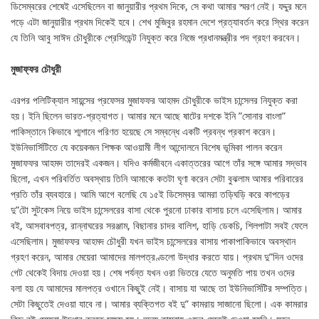
ডিসেম্বরের শেষেই এসেছিলেন বা জানুয়ারীর প্রথম দিকে, সে কথা আমার স্মরণ নেই। যদ্দুর মনে
পড়ে এটা জানুয়ারীর প্রথম দিকেই হবে। শেখ মুজিবুর রহমান দেশে প্রত্যাবর্তন করে স্থির করেন
যে তিনি আবু সাঈদ চৌধুরীকে প্রেসিডেন্ট নিযুক্ত করে নিজে প্রধানমন্ত্রীর পদ গ্রহণ করবেন।
মুজাফ্ফর চৌধুরী
এরপর পলিটিক্যাল সায়ন্সের প্রফেসর মুজাফফর আহমদ চৌধুরীকে ভাইস চান্সেলর নিযুক্ত করা
হয়। ইনি ছিলেন ভারত-প্রত্যাগত। আমার মনে আছে ষাটের দশকে ইনি ”সোনার বাংলা”
পাকিস্তানে কিভাবে শ্মশানে পরিণত হয়েছে সে সম্বন্ধে একটি প্রবন্ধ প্রকাশ করেন।
ইউনিভার্সিটিতে যে কয়েকজন শিক্ষক আওয়ামী লীগ আন্দোলনে বিশেষ ভূমিকা পালন করেন
মুজাফফর আহমদ তাদেরই একজন। যদিও কর্মজীবনে একাত্তরের আগে তাঁর সঙ্গে আমার সদ্ভাব
ছিলো, এখন পরিবর্তিত অবস্থায় তিনি আমাকে কতটা ঘৃণা করেন সেটা বুঝলাম আমার পরিবারের
প্রতি তাঁর ব্যবহারে। আমি আগে বলেছি যে ১৫ই ডিসেম্বর আমরা তড়িঘড়ি করে কাপড়ের
দু”টো সুটকেস নিয়ে ভাইস চান্সেলরের বাসা থেকে পুরনো ঢাকার বাসায় চলে এসেছিলাম। আমার
বই, আসবাবপত্র, রান্নাঘরের সরঞ্জাম, বিছানার চাদর বালিশ, হাড়ি ডেকচি, শিলপাটা সবই ফেলে
এসেছিলাম। মুজাফফর আহমদ চৌধুরী যখন ভাইস চান্সেলরের বাসায় পাকাপাকিভাবে অবস্থান
গ্রহণ করেন, আমার মেয়েরা আমাদের মালপত্রণ্ডলো উদ্ধার করতে যায়। প্রথম দু”দিন ওদের
গেট থেকেই বিদায় দেওয়া হয়। শেষ পর্যন্ত যখন ওরা ভিতরে যেতে অনুমতি পায় তখন ওদের
বলা হয় যে আমাদের মালপত্র ওখানে কিছুই নেই। বাসায় যা আছে তা ইউনিভার্সিটির সম্পত্তি।
সেটা কিছুতেই দেওয়া যাবে না। আমার ব্যক্তিগত বই দু” কামরায় সাজানো ছিলো। এক কামরার