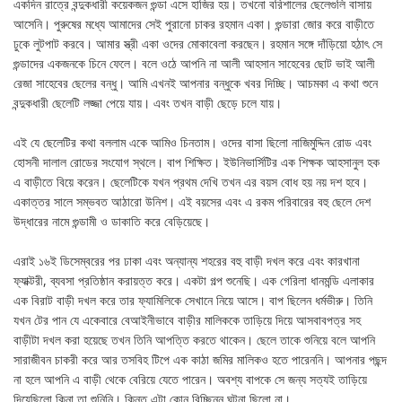
একদিন রাত্রে বন্দুকধারী কয়েকজন গুন্ডা এসে হাজির হয়। তখনো বরিশালের ছেলেগুলি বাসায়
আসেনি। পুরুষের মধ্যে আমাদের সেই পুরানো চাকর রহমান একা। গুন্ডারা জোর করে বাড়ীতে
ঢুকে লুটপাট করবে। আমার স্ত্রী একা ওদের মোকাবেলা করছেন। রহমান সঙ্গে দাঁড়িয়ো হঠাৎ সে
গুন্ডাদের একজনকে চিনে ফেলে। বলে ওঠে আপনি না আলী আহসান সাহেবের ছোট ভাই আলী
রেজা সাহেবের ছেলের বন্ধু। আমি এখনই আপনার বন্ধুকে খবর দিচ্ছি। আচমকা এ কথা শুনে
বন্দুকধারী ছেলেটি লজ্জা পেয়ে যায়। এবং তখন বাড়ী ছেড়ে চলে যায়।
এই যে ছেলেটির কথা বললাম একে আমিও চিনতাম। ওদের বাসা ছিলো নাজিমুদ্দিন রোড এবং
হোসনী দালাল রোডের সংযোগ স্থলে। বাপ শিক্ষিত। ইউনিভার্সিটির এক শিক্ষক আহসানুল হক
এ বাড়ীতে বিয়ে করেন। ছেলেটিকে যখন প্রথম দেখি তখন এর বয়স বোধ হয় নয় দশ হবে।
একাত্তর সালে সম্ভবত আঠারো উনিশ। এই বয়সের এবং এ রকম পরিবারের বহু ছেলে দেশ
উদ্ধারের নামে গুন্ডামী ও ডাকাতি করে বেড়িয়েছে।
এরাই ১৬ই ডিসেম্বরের পর ঢাকা এবং অন্যান্য শহরের বহু বাড়ী দখল করে এবং কারখানা
ফ্যাক্টরী, ব্যবসা প্রতিষ্ঠান করায়ত্ত করে। একটা গল্প শুনেছি। এক গেরিলা ধানমন্ডি এলাকার
এক বিরাট বাড়ী দখল করে তার ফ্যামিলিকে সেখানে নিয়ে আসে। বাপ ছিলেন ধর্মভীরু। তিনি
যখন টের পান যে একেবারে বেআইনীভাবে বাড়ীর মালিককে তাড়িয়ে দিয়ে আসবাবপত্র সহ
বাড়ীটা দখল করা হয়েছে তখন তিনি আপত্তি করতে থাকেন। ছেলে তাকে শুনিয়ে বলে আপনি
সারাজীবন চাকরী করে আর তসবিহ টিপে এক কাঠা জমির মালিকও হতে পারেননি। আপনার পছন্দ
না হলে আপনি এ বাড়ী থেকে বেরিয়ে যেতে পারেন। অবশ্য বাপকে সে জন্য সত্যই তাড়িয়ে
দিয়েছিলো কিনা তা শুনিনি। কিন্তু এটা কোন বিচ্ছিন্ন ঘটনা ছিলো না।