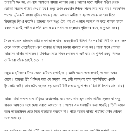
তল্লাশি শুরু হয়, সে এসে আমাদের বাসায় আশ্রয় নেয়। আগের মতো হাসিনা মঞ্জিল থেকে
জোহরা মঞ্জিলে পাঠিয়ে দেওয়া হয়। মঞ্জুর তখন দেওয়াল টপকে পেছন দিয়ে সরে যায়। কয়েকদিন
পাশের দু”একটি বাসায় লুকিয়ে থাকে। এরা আসলে আত্মীয় না হলেও তাকে আশ্রয় দিতে
বিন্দুমাত্র দ্বিধা করেনি। তারপর যখন মঞ্জুর টের পায় যে এভাবে আত্মগোপন করে থাকলে তাকে
ধরতে পারলেই গেরিলারা গুলি করে মারবে তখন সে স্বেচ্ছায় পুলিশের কাছে সারেন্ডার করে।
সৈয়দ কামরুল আহসান আমি হাসপাতালে থাকা অবস্থাতেই উনিশ দিন পর রিট পিটিশন করে জেল
থেকে খালাস পেয়েছিলেন এবং তারপর দু”বছর ঢাকায় থাকতে বাধ্য হন। মাঝে মাঝে গোপনে
আমাদের বাসায় আসতেন। হবিগঞ্জে যেতে সাহস পেতেন না এই ভয়ে যে পুলিশ ছেড়ে দিলেও
গেরিলারা তাঁকে রেহাই দেবে না।
মঞ্জুরকে ছ”মাসের উপর জেলে কাটাতে হয়েছিলো। আমি জেলে যেয়ে শুনেছি যে সেও তখন
জেলে। তারপর রিট পিটিশন করে সে উদ্ধার পায়, বন্দী অবস্থায় তার ফ্যামিলিতে একটি
ট্রাজেডি ঘটে। তার চৌদ্দ বছরের বড় মেয়েটি টাইফয়েডে ভুগে প্রায় বিনা চিকিৎসায় মারা যায়।
আমরা যারা দালাল বলে চিহ্নিত হয়েছিলাম, ভয়ে এবং আতঙ্কে কোন আত্মীয়-স্বজন বা বন্ধু-
বান্ধব আমাদের সঙ্গে দেখা করতে আসতো না। আমার এক সহপাঠীর কথা শুনেছি। তিনি কয়েক
বছর নাজিমউদ্দিন রোড দিয়ে যাতায়াত করতেন না। পাছে আমার বাসার পরিচিত কোন লোকের
সঙ্গে দেখা হয়।
এর ব্যতিক্রম পেয়েছি দু”টি ক্ষেত্রে। আমার এক খালাতো বোনের ফ্যামিলি প্রায়ই এসে