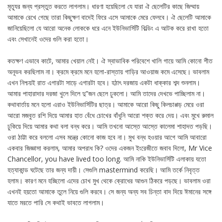
মৃত্যূর জন্য প্রস্তুত করতে লাগলাম। ধারণা হয়েছিলো যে যারা ঐ ছেলেটির কাছে জিম্মায়
আমাকে রেখে গেছে তারা কিছুক্ষণ বাদেই ফিরে এসে আমাকে মেরে ফেলবে। ঐ ছেলেটি আমাকে
জানিয়েছিলো যে আরো অনেক লোককে ধরে এনে ইউনিভার্সিটি বিল্ডিং এ আটক করে রাখা হতো
এবং সেখানেই ওদের গুলি করা হতো।
কতক্ষণ এভাবে কাটে, আমার খেয়াল নেই। ঐ স্বাভাবিক পরিবেশে খালি গায়ে আমি কোনো শীত
অনূভব করছিলাম না। ক্রমে ক্রমে মনে হলো-রাস্তায় গাড়ির আওয়াজ কমে এসেছে। ভাবলাম
এখন নিশ্চয়ই রাত এগারটা সাড়ে এগারটা হবে। হঠাৎ দরজায় একটা ধাক্কার শব্দ শুনলাম।
আমার পাহারাদার দরজা খুলে দিলে দু”জন ছেলে ঢুকলো। আমি তাদের দেখভে পাচ্ছিলাম না।
কথাবার্তায় মনে হলো এরাও ইউনিভার্সিটির ছাত্র। আমাকে আরো কিছু কিলচাপ্পড় মেরে ওরা
আরো মজবুত রশি দিয়ে আমার হাত বেঁধে চোখের বাঁধুনি আরো শক্ত করে দেয়। এবং মুখে রুমাল
ঢুকিয়ে দিয়ে আমার কথা বলা বন্ধ করে। আমি তখনো আস্তে আস্তে কালেমা শাহাদত পড়ছি।
ওরা ঠাট্টা করে বললো এসব মন্ত্রে কোনো কাজ হবে না। মুখ বন্ধ হওয়ার আগে আমি আবারো
একবার জিজ্ঞাসা করলাম, আমার অপরাধ কি? ওদের একজন ইংরেজীতে জবাব দিলো, Mr Vice
Chancellor, you have lived too long. আমি নাকি ইউনিভার্সিটি এলাকায় যতো
হত্যাকান্ড ঘটেছে তার জন্য দায়ী। সেগুলি mastermind করেছি। আমি তর্কে নিবৃত্ত
হলাম। কারণ মনে হচ্ছিলো এদের চোখ মুখ থেকে ক্রোধের আগুন ঠিকরে পড়ছে। ভাবলাম ওরা
এখনই হয়তো আমাকে তুলে নিয়ে গুলি করবে। সে জন্য অন্য সব চিন্তা বাদ দিয়ে ঈমানের সঙ্গে
যাতে মরতে পারি সে কথাই ভাবতে লাগলাম।