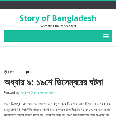
Story of Bangladesh
Revealing the repressed
Oct
01
0
অধ্যায় ৯: ১৯শে ডিসেম্বরের ঘটনা
Posted by
অধ্যাপক সৈয়দ সাজ্জাদ হোসায়েন
১৯শে ডিসেম্বর যারা আমাকে বাসা থেকে পাকড়াও করে নিয়ে যায়, তারা ছিলো সব ছাত্র। এর
মধ্যে ঢাকা ইউনিভার্সিটির ছাত্রও ছিলো। তবে আমার ডিপার্টমেন্টের নয় এবং এদের সঙ্গে আমার
ব্যক্তিগত কোনো পরিচয় ছিলো না। আমাকে নিয়ে জিপ যখন বকশীবাজারের দিকে রওয়ানা হয়