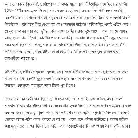
অন্য যে এক ব্যক্তি সেই দ্যুর্যাগের সময় আমার পাশে এসে দাঁড়িয়েছিলো সে ছিলো রাজশাহী
ইউনিভার্সিটির এক হলের পিয়ন। নাম মোক্তার হোসেন। এর কথা আগে উল্লেখ করেছি।
ছেলেটি ঢাকায় আমাদের বাসায়ই মানুষ হয়। বড় হলে বিয়ে দিয়ে রাজশাহীতে ওকে একটা চাকরী
দিয়েছিরাম। যার সঙ্গে বিয়ে দেওয়া হয় সেও আমাদের বাড়ীতে প্রতিপালিত একটি এতিম মেয়ে।
মোক্তার আমার খবর শুনে ছুটির একটা দরখাস্ত দিয়ে ঢাকা ছুটে আসে। এক মাস সে আমার
কাছে হাসপাতালে ছিলো। চাকরীর পরওয়া করেনি। এক মাস বা দেড় মাস ছুটি মঞ্জুর হবে, সে
রকম আশা ছিলো না, কিন্তু বলে কয়েও তাকে রাজশাহীতে ফিরে যেতে বাধ্য করতে পারিনি।
আমি যখন একটু একটু করে হাঁটার ক্ষমতা ফিরে পেয়েছি তখনই কেবল বুঝিয়ে শুনিয়ে ওকে
রাজশাহীতে পাঠনো হয়।
এই গরীব ছেলেটির মহানুভবতা ভুলবার নয়। যখন আত্মীয়-স্বজন ভয়ে কাছে ভিড়তো না তখন
সাহস করে এই ছেলেটি সুদূর রাজশাহী থেকে ছুটে এসে যে উদারতা দেখিয়েছিলো সে রকম
উদাহরণ একাত্তর-বাহাত্তর সালে ছিলো খুব বিরল।
বাসায় চাকর-চাকরানী যারা ছিলো দু” একজন ছাড়া প্রায় সবাই ভয়ে পালিয়ে যায়। কারণ
রাস্তাঘাটে আওয়ামী লীগের লোকেরা এদের নানা হুমকি দিতো। বাসা যখন প্রায় একেবারে খালি
এবং একজন চাকর ছাড়া পুরুষ আর কেউ নেই তখন আমার স্ত্রীর অনুরোধে বরিশালের কয়েকটি
ছেলেকে বাসার বৈঠকখানায় থাকতে দেওয়া হয়। এদের সঙ্গে পরিচয় বহুদিনের। আমার স্ত্রীকে
ওরা ফুপু বলতো। ওরা ছিলো চার ভাই। এরা পথেঘাটে নানা বিদ্রুপ ও হুমকির সম্মুখীন হতো।