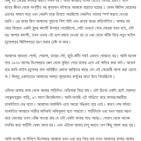
কিছু বই মেয়েরা উদ্ধার করতে সক্ষম হয়। অন্য কামরায় ওদের যেতেই দেওয়া হয়নি। ফলে
ছাত্র জীবন থেকে সংগৃহীত বহু মূল্যবান বইপত্র আমাকে হারাতে হয়েছে। যেসব জিনিস মেয়েদের
চোখের সামনে পড়ে এবং যেগুলি তারা চিনতে পারছিলো সেগুলিও তাদের স্পর্শ করতে দেওয়া
হয়নি। এর মধ্যে ছিল আমাদের পুরানো শিল পাটা এবং রান্না ঘরের হাড়িপাতিল। আমার বড়
মেয়ে বিয়েতে একটা সুন্দর কার্পেট উপহার পেয়েছিলো, সেটা দেখতে পেয়ে মেয়েরা যখন বলে, ওটা
বড় আপার কার্পেট, তখন ওদের এই বলে ধমকে দেওয়া হয় যে ওরা যেনো ফাঁকি দিয়ে নতুন ভাইস
চান্সেলরের জিনিসপত্র হরণ করার চেষ্টা না করে।
আমাদের ব্যবহত প্লেট, পেয়ালা, চায়ের সেট, ছুরি-কাঁটা সবই এভাবে খোয়াতে হয়। আমি অনেক
পরে ১৯৭৩ সালের ডিসেম্বরে জেল থেকে মুক্তি পেয়ে বাসায় এসে এই ক্ষতির কথা শুনি। আশ্চর্য
হয়ে ভাবি ভাইস চান্সেলর পদে অধিষ্ঠিত কোনো ব্যক্তির কাছে তো এই নোংরামী আশা করা যেতো
না। কিন্তু একাত্তরে আমাদের সমস্ত মূল্যবোধ কর্পূরের মতো উবে গিয়েছিলো।
এদিকে আমার বাসা থেকে আমার গাড়িটাও গেরিলারা নিয়ে যায়। এটা ছিলো একটা ছোট স্কোডা
সেকেন্ডহ্যান্ড গাড়ি, ৬৭ সালে কিনেছিলাম। আমি শুনেছি এই গাড়িতে করে অপহরণকারীরা
ডাকাতিতে বের হতো। আমাদের ফ্যামিলি এতে আরো শঙ্কিত হয়ে ওঠে। কারণ শেষ পর্যন্ত
ডাকাতির অপরাধে গাড়ীর মালিকই অভিযুক্ত হতে পারতো। গাড়ীটাকে ওরা যখন প্রায় অচল
করে ফেলেছে তখন খোঁজ পাওয়া যায় যে ওটা একটা থানায় পড়ে আছে। সেখান থেকে অনেক
তদবির করে গাড়ীটা ফেরৎ আনা হয়। এবং এটাকে আবার চালু করতে বেশ কিছু পয়সা খরচ হয়।
আমি বলেছি যে উনিশে ডিসেম্বর আমাকে যখন ওরা ধরে নিয়ে যায় তখন আমাদের বাসায় আমার