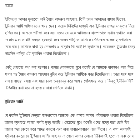
হয়েছে।
ইতিমধ্যে আমার ফুপাতো ভাই সৈয়দ কামরুল আহসান, তিনি তখন আমাদের বাসায় ছিলেন,
ইন্ডিয়ান আর্মি অফিসারদের খবর দেন। কয়েক মিনিটের মধ্যেই এক ইন্ডিয়ান মেজর ডাক্তার নিয়ে
হাজির হন। আমাকে পরীক্ষা করে এরা বলেন যে একে অবিলম্বে হাসপাতালে স্থানান্তরিত করা
দরকার এবং তারাই সমস্ত ব্যবস্থা করে ওদের গাড়িতে আমাকে মেডিকেল কলেজ হাসপাতালে
নিয়ে যায়। আমাকে রাখা হয় দোতলায় ৯ নাম্বার ভি আই পি ক্যাবিনে। কয়েকজন ইন্ডিয়ান সৈন্য
সাতদিন পর্যন্ত এই ক্যাবিন পাহারা দিয়েছিলো।
একটু পেছনের কথা বলা দরকার। বাসার লোকজনের মুখে শুনেছি যে আমাকে পাকড়াও করে নিয়ে
যাবার পর সৈয়দ কামরুল আহসান বুদ্ধি করে ইন্ডিয়ান আর্মিকে খবর দিয়েছিলেন। তারা সঙ্গে সঙ্গে
বাসায় পাহারা বসায় এবং সারা ঢাকা তন্নতন্ন করে আমার খোঁজখবর করে। কিন্তু ইউনিভার্সিটি
বিল্ডিংটার কথা মনে না হওয়ায় তারা সেদিকে যায়নি।
ইন্ডিয়ান আর্মি
যে কয়দিন ইন্ডিয়ান সৈন্যরা হাসপাতালে আমাকে এবং বাসায় আমার পরিবারকে পাহারা দিয়েছিলো
তাদের ব্যবহারে আমরা সবাই মুগ্ধ হয়েছি। মেয়েদের মুখে শুনেছি ওদের মধ্যে যারা ছোট ছির
তাদের ওরা কোলে করে আদর করতো এবং নানা খাবার-দাবারও এনে দিতো। এ কথা অবশ্যই
স্বীকার কবরো যে ইন্ডিয়ান আর্মির সাহায্য না পেলে আমার কোনো চিকিৎসাই হতো না এবং বোধ