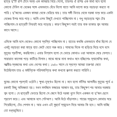
ছাত্র দু”টি রশি টেনে অন্য এক কামরায় নিয়ে গেলো, তারপর ঐ রশির এক মাথা মনে হলো
কোনো টেবিল বা বেঞ্চের সঙ্গে এমনভাবে বেঁধে দিলো যাতে আমি ভালো করে নড়াচড়া করতে না
পারি। দু”জনের একজন কামরা থেকে বেরিয়ে যায়। তার সঙ্গী ভিতর থেকে দরজা বন্ধ করে একটা
বেঞ্চের উপর শুয়ে পড়ে। আমি এসব কিছুই দেখতে পাচ্ছিলাম না। শুধু নড়াচড়ার শব্দে টের
পাচ্ছিলাম যে ছাত্রটি নিশ্চয়ই শুয়ে পড়েছে। কারণ কিছুক্ষণ পরই তার নাক ডাকার শব্দ আমার
কানে আসে।
এদিকে আমি বসে থেকেও কোনো স্বস্তি পাচ্ছিলাম না। হাতের কবজি এমনভাবে বাঁধা ছিলো যে
একটু নড়াচড়া করা মাত্র হাত কেটে যেতে শুরু করে। সামনের দিকে পা ছড়িয়ে দিয়ে বসে বসে
মৃত্যূর প্রতীক্ষা, করছিলাম। এবার বিশ্বাস হলো যে ভোরে কোথাও ওরা আমাকে মেরে ফেলবে।
সারারাত কালেমা পড়ে কাটিয়ে দিলাম। মাঝে মাঝে নানা কথাও মনে হচ্ছিলোঃ ফ্যামেলির কথা,
আত্মীয়-স্বজনের কথা এবং দেশের কথা। ১৯৪০ সালে যে স্বপ্নে আমরা তরুণরা মেতে
উঠেছিলাম তার এ মর্মান্তিক পরিসমাপ্তির কথা কখনো কল্পনা করতে পারিনি।
ঘুমের কোনো প্রশ্নই ওঠেনি। ক্ষুধা-তৃষ্ণাও ছিলো না। মনে হলো ফাঁসির আসামীর মৃত্যূর পূর্বে এ
রকমই কিছু অভিজ্ঞতা হয়। যখন মসজিদে ফজরের আজান হয়, তার কিছুক্ষণ পর আবার দরজায়
শব্দ হলো। যে ছাত্রটি ভেতরে ছিলো সে জেগে উঠে দরজা খুলে দিলে একজন বা দু”জন ছেলে
প্রবেশ করে। এবং আমাকে বলে গেটআপ। আমি উঠে দাঁড়ালাম। পায়ের স্যান্ডেল কোথায় সরে
গিয়েছিলো, টের পেলাম না। আর এখন এই মুহুর্তে স্যান্ডেল দিয়ে আমার কি হবে। আমি যাচ্ছি
তো বধ্যভূমিতে।