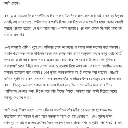
হয়নি কেনো?
কথা হচ্ছে আন্তর্জাতিক রাজনীতিতে চিরশত্রু ও চিরমিত্র বলে কোন কথা নেই। এর ব্যতিক্রম
দেখছি শুধু বাংলাদেশে। পাকিস্তানের প্রতি হিংসা এবং বিদ্বেষ এক শ্রেণীর মধ্যে একটা কায়েমী
স্বার্থে পরিণত হয়েছে, সে কথা আমি আগে একবার বলেছি। এর ফলে দেশের কি ক্ষতি হচ্ছে তা
এরা ভাবছে না।
১০ই জানুয়ারী রেডিও খুলে শেখ মুজিবের ঢাকা আগমনের সংবাদের জন্য অপেক্ষা করে রইলাম।
সংবাদ পরিবেশক বলতে লাগলেন কয়েক লক্ষ লোক নাকি তাঁকে অভ্যর্থনা করার জন্য এয়ারপোর্টে
জমায়েত হয়েছিলো। এদের গলার আওয়াজও মাঝে মাঝে শোনানো হচ্ছিলো। শেখ মুজিবকে
এয়ারপোর্ট থেকে মিছিল করে সোজা রমনা রেসকোর্সে নিয়ে আসা হয়। এখানেও লক্ষাধিক লোকের
সমাগম হয়েছিলো বলে শুনেছি। শেখ মুজিব আবেগজড়িত কণ্ঠে অনেক কথা বললেন। বাঙালী
জাতির স্বাধীনতার কথা বললেন। আর বললেন ন”মাসে জাতির উপর যে অত্যাচার করা হয় তার
কথা। কিন্তু কোথায়ও কোনো ক্ষমার কথা ছিলো না। ছিলো তথাকথিত দালালদের উপর
প্রতিশোধ নেওয়ার কথা, বিশেষ করে তাঁর নিজের বিরুদ্ধে মামলায় যারা সাক্ষী দিয়েছে তাদের
শাস্তি দেওয়ার কথা।
আমি একটু নিরাশ হলাম। শেখ মুজিবের অবর্তমানে তাঁর দলীয় লোকেরা যে হত্যাযজ্ঞ শুরু
করেছিলো তার ক্ষান্ত হওয়ার আশু সম্ভাবনা আমি দেখতে পেলাম না। শেখ মুজিব যদ্দিন
পাকিস্তানে আটক ছিলেন ততদিন সৈয়দ নজরুল ইসলাম বাংরাদেশের অস্থায়ী প্রেসিডেন্ট ছিলেন,