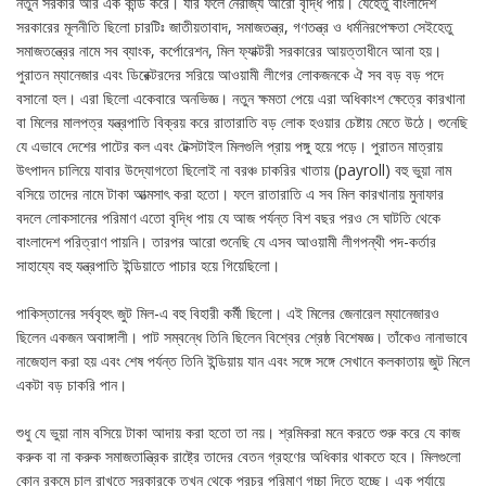
নতুন সরকার আর এক কান্ড করে। যার ফলে নৈরাজ্য আরো বৃদ্ধি পায়। যেহেতু বাংলাদেশ
সরকারের মূলনীতি ছিলো চারটিঃ জাতীয়তাবাদ, সমাজতন্ত্র, গণতন্ত্র ও ধর্মনিরপেক্ষতা সেইহেতু
সমাজতন্ত্রের নামে সব ব্যাংক, কর্পোরেশন, মিল ফ্যাক্টরী সরকারের আয়ত্তাধীনে আনা হয়।
পুরাতন ম্যানেজার এবং ডিরেক্টরদের সরিয়ে আওয়ামী লীগের লোকজনকে ঐ সব বড় বড় পদে
বসানো হল। এরা ছিলো একেবারে অনভিজ্ঞ। নতুন ক্ষমতা পেয়ে এরা অধিকাংশ ক্ষেত্রে কারখানা
বা মিলের মালপত্র যন্ত্রপাতি বিক্রয় করে রাতারাতি বড় লোক হওয়ার চেষ্টায় মেতে উঠে। শুনেছি
যে এভাবে দেশের পাটের কল এবং টেক্সটাইল মিলগুলি প্রায় পঙ্গু হয়ে পড়ে। পুরাতন মাত্রায়
উৎপাদন চালিয়ে যাবার উদ্যোগতো ছিলোই না বরঞ্চ চাকরির খাতায় (payroll) বহু ভুয়া নাম
বসিয়ে তাদের নামে টাকা আত্মসাৎ করা হতো। ফলে রাতারাতি এ সব মিল কারখানায় মুনাফার
বদলে লোকসানের পরিমাণ এতো বৃদ্ধি পায় যে আজ পর্যন্ত বিশ বছর পরও সে ঘাটতি থেকে
বাংলাদেশ পরিত্রাণ পায়নি। তারপর আরো শুনেছি যে এসব আওয়ামী লীগপন্থী পদ-কর্তার
সাহায্যে বহু যন্ত্রপাতি ইন্ডিয়াতে পাচার হয়ে গিয়েছিলো।
পাকিস্তানের সর্ববৃহৎ জুট মিল-এ বহু বিহারী কর্মী ছিলো। এই মিলের জেনারেল ম্যানেজারও
ছিলেন একজন অবাঙ্গালী। পাট সম্বন্ধে তিনি ছিলেন বিশ্বের শ্রেষ্ঠ বিশেষজ্ঞ। তাঁকেও নানাভাবে
নাজেহাল করা হয় এবং শেষ পর্যন্ত তিনি ইন্ডিয়ায় যান এবং সঙ্গে সঙ্গে সেখানে কলকাতায় জুট মিলে
একটা বড় চাকরি পান।
শুধু যে ভুয়া নাম বসিয়ে টাকা আদায় করা হতো তা নয়। শ্রমিকরা মনে করতে শুরু করে যে কাজ
করুক বা না করুক সমাজতান্ত্রিক রাষ্ট্রে তাদের বেতন গ্রহণের অধিকার থাকতে হবে। মিলগুলো
কোন রকমে চালু রাখতে সরকারকে তখন থেকে প্রচুর পরিমাণ গচ্চা দিতে হচ্ছে। এক পর্যায়ে