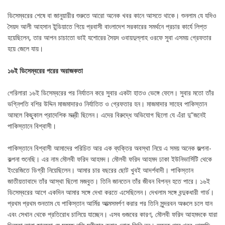
ডিসেম্বরের শেষে বা জানুয়ারীর শুরুতে আরো অনেক খবর কানে আসতে থাকে। শুনলাম যে যদিও
সৈয়দ আলী আহসান ইন্ডিয়াতে গিয়ে প্রবাসী বাংলাদেশ সরকারের সমর্থনে প্রচার কার্যে লিপ্ত
হয়েছিলেন, তার আপন চাচাতো ভাই যশোরের সৈয়দ ওবায়দুল্লাহ ওরফে সুবা এসময় গ্রেফতার
হয়ে জেলে যায়।
১৬ই ডিসেম্বরের পরের অরাজকতা
গেরিলারা ১৬ই ডিসেম্বরের পর নির্যাতন করে সুবার একটা হাতও ভেঙ্গে ফেলে। সুবার মতো তাঁর
ভগ্নিপতি বশির উদ্দিন মাজমাদারও নির্যাতিত ও গ্রেফতার হন। মাজমাদার সাহেব পাকিস্তান
আমলে কিছুকাল প্রাদেশিক মন্ত্রী ছিলেন। এদের বিরুদ্ধে অভিযোগ ছিলো যে এঁরা দু”জনেই
পাকিস্তানে বিশ্বাসী।
পাকিস্তানে বিশ্বাসী আমাদের পরিচিত আর এক ব্যক্তির অবস্থা নিয়ে এ সময় অনেক জল্পনা-
কল্পনা শুনেছি। এর নাম মৌলবী ফরিদ আহমদ। মৌলবী ফরিদ আহমদ ঢাকা ইউনিভার্সিটি থেকে
ইংরেজিতে ডিগ্রী নিয়েছিলেন। আমার চার বছরের ছোট খুবই আদর্শবাদী। পাকিস্তান
জাতীয়তাবাদে তাঁর আস্থা ছিলো মজবুত। তিনি জানতেন তাঁর জীবন বিপন্ন হতে পারে। ১৬ই
ডিসেম্বরের আগে একদিন আমার সঙ্গে দেখা করতে এসেছিলেন। দেখলাম সঙ্গে বন্দুকধারী গার্ড।
প্রথম প্রথম শুনতাম যে পাকিস্তান আর্মির আত্মসমর্পণ করার পর তিনি সুন্দরবন অঞ্চলে চলে যান
এবং সেখান থেকে প্রতিরোধ চালিয়ে যাচ্ছেন। এসব গুজবের কারণ, মৌলবী ফরিদ আহমদকে যারা