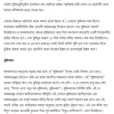
হোটেল ইন্টারকন্টিনেন্টাল (বর্তমানে নাম শেরাটন) কর্মরত শ্রমিকরা দাবী তোলে যে হোটেলটি যেনো
তাদের মালিকানায় ছেড়ে দেওয়া হয়।
এসবের বিরুদ্ধে প্রতিবাদ করার ক্ষমতা কারো ছিলো না। একেতো মুজিবের সঙ্গে ছিলেন
কয়েকজন অর্থনীতিবিদ যাঁরা কেতাবী সমাজতন্ত্রে বিশ্বাস করতেন এবং মুজিবকে পরামর্শ
দিয়েছিলেন যে কলকারাখানা, ব্যাংক রাষ্ট্রায়ত্ত করে নিলে বাংলাদেশ রাতারাতি একটি উন্নয়নশীল
রাষ্ট্রে পরিণত হবে। শেখ মুজিবুর রহমান ২৫ বিঘা পর্যন্ত জমির খাজনাও মাফ করে দিয়েছিলেন।
শেষে যখন দেখা যায় যে এর ফলে রাজস্বে একটা বিরাট ঘাটতি সৃষ্টি হবে তখন আমলারা তাঁকে
বুঝিয়ে খাজনা আবার পুনঃ প্রবর্তিত করেন উন্নয়ন ট্যাক্স বা ডেভলপমেন্ট ট্যাক্স নামে।
মুজিববাদ
কাগজপত্রে বক্তৃতায় প্রচার করা হতো যে ”মুজিববাদ” বিশ্বে একটা বিপ্লব এনে দেবে।
সমাজতন্ত্রের চাইতেও নাকি এর মধ্যে প্রগতির সম্ভাবনা আরো অধিক। এই ”মুজিববাদের”
প্রধান তাত্ত্বিক ছিল শেখ মুজিবুর রহমানের ভাগ্নে শেখ মনি। এ যে শ্লোগান চালু করে সেটা
হলো, ”বিশ্বে এলো নতুন বাদ-মুজিববাদ, মুজিববাদ”। মুজিববাদের বৈশিষ্ট্য নাকি. এই যে
সমাজতন্ত্র যেখানে জাতীয়তাবাদের স্বীকৃতি নেই সেখানে মুজিববাদে জাতীয়তাবাদ এবং
সমাজতন্ত্রের এক অপূর্ব সমন্বয় ঘটিয়ে বিশ্বে একটা নতুন আদর্শ স্থাপন করা হলো এবং এই
পথেই এশিয়া এবং আফ্রিকার সমস্ত অনুন্নত দেশের মুক্তি খুঁজতে হবে। এই শেখ মনিই পরে
বিপুল সংখ্যক আওয়ামী যুবককে নিয়ে পূর্ব জার্মানীতে ”ইয়ুথ ফেস্টিভালে”- যোগ দিয়েছিলো।