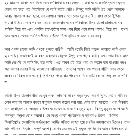
হয় আমাকে আবার ধরে নিয়ে যেয়ে গেরিলারা মেরে ফেলতো। যারা আমাকে গুলিস্তান চত্বরে
ফেলে যায় তারা ধরে নিয়েছিলো যে আমি মরেই গেছি। কিন্তু আমি মরিনি টের পেলে আমাকে
আবার পাকড়াও করা হতো, সে ব্যাপারে আমার মনে কোন সন্দেহ নেই। বাসা থেকে ইন্ডিয়ান
পাহারা উঠিয়ে দেবার পর ওরা আরো কয়েকবার আমার পরিবারের উপর হামলা চালায়,আমার
গাড়িটা নিয়ে যায় এবং একদিন রাত-দুটোর সময় খবর দিয়ে এসে টাকা পয়সাও নিয়ে যায়। তখন
ভয়ে আমার মেয়েরা প্রতিবেশীদের বাড়ীতে গিয়ে লুকিয়ে থাকতে বাধ্য হয়।
আর একটা রহস্য আমি এখনো বুঝতে পারিনি। আমি বলেছি পিঠে প্রচন্ড আঘাতে আমি বেহুশ
হয়ে পড়ি। স্বভাবতই এ রকম অবস্থায় মানুষের উপুড় হয়ে পড়ার কথা। অথচ জ্ঞান ফিরে এলে
আমি দেখেছি যে আমি চিৎ হয়ে আছি। এর কারণ এই হতে পারে যে অজ্ঞান হয়ে যাওয়ার পরও
ওরা আমার দেহের উপর অত্যাচার চালিয়েছে। তাছাড়া আমার বাম পায়ের হাঁটুটা তখন থেকে
একেবারে বিকল হয়ে আছে। বিশ বছর পরও বাম পায়ে ভর দিয়ে আমি কোনো কিছু করতে পারি
না।
আমার উপর হামলাকারীরা যে খুব পাকা লোক ছিলো সে সম্বন্ধেও কোনো সন্দেহ নেই। শরীরের
কোন জায়গায় আঘাত করলে মানুষকে সহজে ঘায়েল করা যায়, সেটা তারা জানতো। ওরা নিশ্চয়ই
মনে করেছিলো যে মেরুদন্ডের উপর আঘাতের ফলে আমার মৃত্যূ হবে। কিন্তু মৃত্যূর আগে আমি
অসম্ভব যন্ত্রণা ভোগ করবো। এর মধ্যে একটা প্রতিশোধের ব্যাপারও ছিলো। ইংলিশ
ডিপার্টমেন্টের জ্বোতির্ময় গুহঠাকুরতা আর্মির গুলিতে আহত হয়ে চারদিন হাসপাতালে ছিলেন। তখন
তার শরীরের নিম্নাংশ সম্পূর্ণ অবশ। আমার মনে হয় এই মৃত্যূর প্রতিশোধ আমার উপর নেওয়া