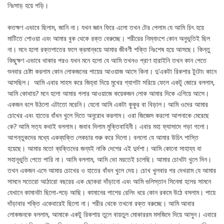
নিঃসাড় হয়ে পড়ি।
কতক্ষণ এভাবে ছিলাম, জানি না। যখন জ্ঞান ফিরে এলো তখন টের পেলাম যে আমি চিৎ হয়ে
মাটিতে শোওয়া এবং আমার বুক থেকে রক্ত বেরুচ্ছে। শরীরের নিম্নাংশে কোন অনুভূতিই ছিল
না। মনে হলো রক্তপাতের ফলে ক্রমান্বয়ে আমার জীবণী শক্তি নিঃশেষ হয়ে আসছে। কিন্তু
কিছুক্ষণ এভাবে থাকার পরও যখন মনে হলো যে আমি তখনও প্রাণ হারাইনি তখন কান পেতে
শুনবার চেষ্টা করলাম কোন লোকজনের পায়ের আওয়াজ আসে কিনা। দু’একটা রিকশার টুংটাং কানে
আসছিল। আমি এবার সাহস করে জিহ্বা দিয়ে মুখের গ্যাগটা সরিয়ে ফেলে একটু জোরে বললাম,
আমি কোথায়? মনে হলো আমার গলার আওয়াজে কয়েকজন লোক আমার দিকে এগিয়ে আসে।
একজন বলে উঠলো এটাতো মরেনি। যেনো আমি একটা কুকুর বা বিড়াল। আমি ওদের আমার
চোখের এবং হাতের বাঁধন খুলে দিতে অনুরোধ করলাম। ওরা জিজ্ঞেস করলো আপনাকে মেরেছে
কে? আমি সত্য কথাই বললাম। জবাব দিলাম মুক্তিবাহিনী। এবার মহা ফ্যাসাদে পড়া গলো।
আগন্তুকদের মধ্যে একব্যক্তি লেকচার শুরু করে দিলো। বললো যে আমার উচিৎ শাস্তি
হয়েছে। আমার মতো ব্যক্তিদের জন্যই নাকি দেশের এই দুর্দশা। আমি কোনো সাহায্য বা
সহানূভুতি পেতে পারি না। আমি বললাম, আমি ভো মরতেই চলেছি। আমার চোখটা খুলে দিন।
তখন একজন এসে আমার চোখের ও হাতের বাঁধন খুলে দেয়। চোখ খুলবার পর দেখরাম যে আমার
সামনে সতেরো আঠারো বছরের এক ছোকরা দাঁড়ানো এবং আমি গুলিস্তান সিনেমা হলের সামনে
যেখানে কামানটা ছিলো-পড়ে আছি। কামানের পাশের রেলিং ধরে কোন রকমে উঠে বসলাম। পায়ে
দাঁড়াবার শক্তি একেবারেই ছিলো না। শরীর থেকে তখনো রক্ত বরুচ্ছে। আমি আবার
লোকজনকে বললাম, আমাকে একটু রিকশায় তুলে বায়তুল মোকাররম মসজিদে দিয়ে আসুন। এবারে