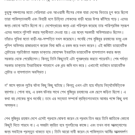
বুভুক্ষু পঙ্গপালের মতো গেরিলারা এবং আওয়ামী লীগের লোক যারা দেশের ভিতরে চুপ করে ছিলো
তারা পাকিস্তানবাদী এবং বিহারী বলে চিহ্নিত লোকদের বাড়ী ঘরের উপর ঝাঁপিয়ে পড়ে। এদের
জন্য কোনো আইন ছিলো না। দেশোদ্ধারের জন্য এরা পরিশ্রম করেছে তার পারিশ্রমিক স্বরূপ
এদের অবাধে লুটপাট করার স্বাধীনতা দেওয়া হয়। এর মধ্যে সরকারী অফিসাররাও ছিলেন।
তাঁরাও সুবিধা মতো বাড়ী-ঘর-সম্পত্তি দখল করেছেন। শুনেছি শেখ মুজিবুর রহমানের বন্ধু এক
পুলিশ অফিসার রাজারবাগে কয়েক বিঘা জমি এ রকম করে দখল করেন। এই জমিটা ডায়াবেটিক
সেন্টারের প্রতিষ্ঠাতা মরহুম ডাক্তার মোহাম্মদ ইবরাহিম ডায়াবেটিক হাসপাতাল করার জন্য
সরকার থেকে পেয়েছিলেন। কিন্তু তিনি কিছুতেই এটা পুনরুদ্ধার করতে পারেননি। শেষ পর্যন্ত
সরকার ডাক্তার ইবরাহিমকে শাহবাগে এক খন্ড জমি দান করে। এখানেই বর্তমানে ডায়াবেটিক
সেন্টার ও হাসপাতাল অবস্থিত।
ন” মাসে ব্যাংক লুটের ঘটনা কিছু কিছু ঘটেছে। কিন্তু এখন এটা হয়ে দাঁড়ায় নিত্যনৈমিত্তিক
ব্যাপার। শোনা যায়, এ রকম ঘটনার সাথে শেখ মুজিবুর রহমানের এক ছেলে জড়িত ছিলো। এ
কথা বহু লোকের মুখে শুনেছি। তবে এর সত্যতা সম্পর্কে ব্যক্তিগতভাবে আমার পক্ষে কিছু বলা
অসম্ভব।
শেখ মুজিবুর রহমান দেশে এসেই প্রথমে ঘোষণা করেন যে প্রথম তিন বছর তিনি জাতিকে কোনো
কিছুই দিতে পারবে না। এ সময়টা ব্যয়িত হবে পুনর্গঠনের কাজে। এবং তখন নানা আত্মত্যাগের
জন্য সবাইকে প্রস্তুত থাকতে হবে। তিনি আরো দাবী করেন যে পাকিস্তান আর্মির আত্মসমর্পণ