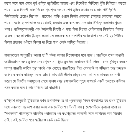
করার সঙ্গে সঙ্গে দেশে পূর্ণ শান্তি প্রতিষ্ঠিত হয়েছে এবং বিদেশীরা নির্বিঘ্নে পুঁজি বিনিয়োগ করতে
পারে। এক বিদেশী সাংবাদিকের প্রশ্নের জবাবে শেখ মুজিব জানান যে ঢাকার পরিস্থিতি
নিউইয়র্কের চেয়েও নিরাপদ। রাত্রেও নাকি এখানে নির্ভয়ে লোকেরা রাস্তায় চলাফেরা করতে
পারে। অথচ হাসপাতালে শুয়ে রোজই শুনতাম এবং কাগজেও দেখতাম বিভিন্ন এলাকায় খুনের
খবর। পাকিস্তানপন্থী এবং উর্দুভাষী বিহারী এ সময় বিনা বিচারে গেরিলাদের নিমর্মতার শিকার
হয়েছে। বহু জায়গায় উন্মত্ত জনতা লোকজনকে ধরে দালালীর অভিযোগে সেখানেই হয় পিটিয়ে
কিম্বা বন্দুকের গুলিতে কিম্বা দা দিয়ে মাথা কেটে শাস্তি দিয়েছে।
বাহাত্তরের জানুয়ারীর আরো দু”টি ঘটনা আমার বিশেষভাবে মনে পড়ে। চারদিকে তখন বাঙালী
জাতীয়তাবাদ এবং মুজিববাদের শ্লোগান। হিন্দু মুসলিম ভেদাভেদ উঠে গেছে। শেখ মুজিবুর রহমান
সমগ্র বাঙালী জাতির ত্রাণকর্তা এবং সেহেতু বাঙালীদের নিয়ে যেখানেই যা হচ্ছিলো তার তদারক
ও বিচার করার দায়িত্ব যেনো তাঁর। আওয়ামী লীগের ছাত্র নেতা আ স ম আবদুর রব দাবী
করেন যে দ্বিতীয় মহাযুদ্ধের শেষে সুভাষ বসুর রহস্যজনিত মৃত্যু সম্পর্কে একটি তদন্তে কমিশন
গঠন করতে হবে। কারণ তিনি তো বাঙালী।
ছাব্বিশে জানুয়ারী ইন্ডিয়াতে যখন রিপাবলিক ডে বা প্রজাতন্ত্র দিবস উদযাপিত হয় তখন ইন্ডিয়ার
সঙ্গে একাত্মতা প্রকাশ করার জন্য এক ডেলিগেশন দিল্লী যায়। দেশবাসীকে বুঝানো হলো যে
”দখলদার” পাকিস্তান বাহিনীর পরাজয়ের পর কংগ্রেসের আদর্শের সঙ্গে আমাদের আর বিরোধ
নেই। এই ডেলিগেশনে মন্ত্রীরাও কেউ কেউ ছিলেন।