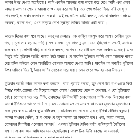
আমার উপর দেওয়া হয়েছিলো। আমি একদিন আপনার বাসা ভালো করে দেখে আসি এবং কোন
কামরায় আপনার শোবার জায়গা তাও লক্ষ্য করে আসি। তবে শেষ পর্যন্ত স্থির করি যে যুদ্ধ
শেষ হলেই যা করার দরকার তা করবো। এই ছেলেটিকে আমি বললাম, তোমরা বাংলাদেশ কায়েম
করেছো, ভালো কথা, এখন অন্তত দেশে স্বস্তি ফিরিয়ে আনার চেষ্টা করো।
আরেক দিনের কথা মনে আছে। ভয়ঙ্কর চেহারার এক ব্যক্তি হুড়মুড় করে আমার কেবিনে ঢুকে
পড়ে। মুখে তার বড় বড় দাড়ি। মাথায় লম্বা চুল, হাতে বন্দুক। মনে হচ্ছিলো ও তখনই আমাকে
গুলি করবে। লোকটা দাঁড়িয়ে আমাকে বললো, আপনার চেহারাটা এক নজর দেখতে এসেছি। এসব
কিছুই ঘটে ইন্ডিয়ান আর্মির পাহারা উঠে যাবার। যে সাতদিন ইন্ডিয়ান আর্মির লোক আমাকে পাহারা
দেয় তদ্দিন বাইরের কোন অপরিচিত লোককে আসতে দেওয়া হয়নি। সাতদিন পর স্থানীয় পুলিশের
উপর দায়িত্ব দিয়ে ইন্ডিয়ান আর্মির লোকেরা সরে যায়। তখন থেকে শুরু হয় নানা উপদ্রব।
ইন্ডিয়ান আর্মির কাছে অনেক কথা শুনতাম। তারা প্রায়ই বলতো, তুম লোগ ইয়ে বাগাওয়াত কিউ
কিয়া? অর্থাৎ তোমরা এই বিদ্রোহ করলে কেনো? তোমাদের দেশে যা দেখলাম, এ তো ইন্ডিয়াতে
নেই। তোমাদের ঘরে ঘরে টিভি, তোমাদের ইউনিভার্সিটি লেকচারারের গাড়ি এসব বিলাসের কথা
আমরা ইন্ডিয়াতে ভাবতে পারি না। অথচ তোমরা এখানে এসব থাকা সত্ত্বে মুসলমান মুসলমানের
সঙ্গে যুদ্ধ করে এতোসব কান্ড ঘটিয়েছো। আমাদের তো আসতে হয়েছে ইন্দিরা মাইজির হুকুমে।
আমরা সাধারণ সৈনিক, উপর থেকে যে হুকুম আসবে তা মানতেই হবে। ওরা, আরো বলতো,
তোমাদের সিপাহীরা একেবারে অপদার্থ। একজন ইন্ডিয়ান সৈনিক দশটা পাকিস্তানী সৈনিকের
সমান। এ কথা শুনে আমি মনে মনে হেসেছিলাম। কারণ ঠিক উল্টো রকমের আষ্ফালনই
পাকিস্তানের অফিসারদের কাছে আগে শুনেছিলাম।