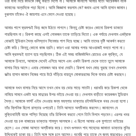
ওরা বাধা দিয়ে কাউকে কিছু করতে দিলো না। আমাকে জানালো আমার মতো আরেকজন নাকি
কামানের অন্যদিকে পড়া ছিলো। আমি জিজ্ঞাসা করলাম কে? জবাব এলো আমি হাসান জামান।
বুঝলাম তাঁকেও ঐ জায়গায় এনে ফেলে দেওয়া হয়েছে।
আমার পাশে ক্রমশঃই ভিড় জমে উঠতে লাগলে। কিন্তু চেষ্টা করেও কোনো রিকশা ডাকতে
পারছিলাম না। রিকশা কাছে এলই লোকজন তাকে তাড়িয়ে দিতো। এক পর্যায়ে দেখলাম একট্রাক
বোঝাই ইন্ডিয়ান সৈন্য গুলিস্তান সিনেমার পাশ দিয়ে যচ্ছে। আমি তাদের দৃষ্টি আকর্ষণ করতে
চেষ্টা করি। কিন্তু কোনো কাজ হয়নি। কারণ ওরা আমার গলার আওয়াজই শুনতে পলো না।
আমি ক্রমশঃই হতাশ হয়ে পড়ছিলাম। ঠিক এই সময় নাজিমউদ্দিন রোডের এক ব্যক্তি, যে
আমাকে চিনতো, আমাকে দেখেই এগিয়ে আসে এবং একটা রিকশা ডেকে তাতে তুলে আমাকে
বাসায় নিয়ে আসে। এবার লোকজন আর বাধা দেয়নি। রিকশা যখন মোড় ঘুরছে তখন দেখলাম
ডক্টর হাসান জামান নিজের পায়ে উঠে দাঁড়িয়ে বায়তুল মোকাররমের দিকে যাবার চেষ্টা করছেন।
আমাকে যখন বাসায় নিয়ে আসে তখন বোধ হয় ভোর সাড়ে সাতটা। ধরাধরি করে রিকশা থেকে
নামিয়ে সামনে একটা ঘরে মাদুরের উপর শুইয়ে দেওয়া হয়। দেখলাম বাড়ীতে কয়েকজন ইন্ডিয়ান
সৈন্য। আমাকে ফার্স্ট এইড দেওয়ার জন্য মহল্লার ডাক্তার রইসউদ্দিনকে খবর দেওয়া হলো।
তাঁর ক্লিনিক ছিলো রাস্তার ওপারেই। তিনি আসতে অস্বীকার করলেন। জানালেন যে
মুক্তিবাহিনী যাকে শাস্তি দিয়েছে তাঁর চিকিৎসা করতে গেলে তিনি বিপদে পড়বেন। এরপর খবর
দেওয়া হয় চক বাজারের ডাক্তার শামসুল আলমকে। এ ছিলো আমার এক ফুপাতো ভাইয়ের
ছেলে। এও সোজা আসতে অস্বীকার করে। তখন গুলবদন শাহ সাহেবের জামাতা ডাক্তার মুনির
উদ্দিনকেই ডাকা হয়। তিনি সঙ্গে সঙ্গে চলে আসেন। শুনেছি পরে তাকে সে জন্য মারধোরও খেতে