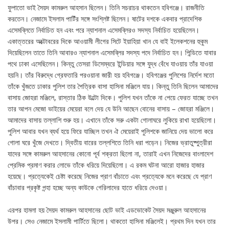
ফুপাতো ভাই সৈয়দ কামরুল আহসান ছিলেন। তিনি সচরাচর থাকতেন হবিগঞ্জে। রাজনীতি
করতেন। নেজামে ইসলাম পাটিঁর সঙ্গে সংশ্লিষ্ট ছিলেন। ষাটের দশকে একবার প্রাদেশিক
এসেমব্লিতে নির্বাচিত হন এবং পরে ন্যাশনাল এসেমব্লিরও সদস্য নির্বাচিত হয়েছিলেন।
একাত্তরের অক্টোবরের দিকে আওয়ামী লীগের সিটে ইয়াহিয়া খান যে বাই ইলেকশনের হুকুম
দিয়েছিলেন তাতে তিনি আবারও ন্যাশনাল এসেমব্লির সদস্য পদে নির্বাচিত হন। পিন্ডিতে যাবার
পথে ঢাকা এসেছিলেন। কিন্তু তেসরা ডিসেম্বরে ইন্ডিয়ার সঙ্গে যুদ্ধ বেঁধে যাওয়ায় তাঁর যাওয়া
হয়নি। তাঁর বিরুদ্ধে গ্রেফতারি পরওয়ানা জারী হয় হবিগঞ্জে। হবিগঞ্জের পুলিশের নির্দেশ মতো
তাঁকে খুঁজতে ঢাকার পুলিশ তার পৈত্রিক বাসা হাসিনা মঞ্জিলে যায়। কিন্তু তিনি ছিলেন আমাদের
বাসায় জোহরা মঞ্জিলে, রাস্তার ঠিক উল্টো দিকে। পুলিশ যখন তাঁকে না পেয়ে ফেরত যাচ্ছে তখন
তার আপন মেজো ভাইয়ের মেয়েরা বলে দেয় যে উনি আছেন বোনের বাসায় – জোহরা মঞ্জিলে।
আমাদের বাসায় তল্লাশি শুরু হয়। এখানে তাঁকে সরু একটা গোলাঘরে লুকিয়ে রাখা হয়েছিলো।
পুলিশ আবার যখন ব্যর্থ হয়ে ফিরে যাচ্ছিল তখন ঐ মেয়েরাই পুলিশকে জানিয়ে দেয় ভালো করে
গোলা ঘরে খুঁজে দেখতে। দ্বিতীয় বারের তল্লশিতে তিনি ধরা পড়েন। নিজের ভ্রাতুষ্পুত্রীরা
যাদের সঙ্গে কামরুল আহসানের কোনো পূর্ব শক্রতা ছিলো না, তারাই এখন নিজেদের বাংলাদেশ
প্রেমিক প্রমাণ করার লোভে তাঁকে ধরিয়ে দিয়েছিলো। এ রকম ঘটনা আরো হাজার হাজার
হয়েছে। প্রত্যেকেই চেষ্টা করেছে নিজের প্রাণ বাঁচাতে এবং প্রত্যেকে মনে করেছে যে প্রাণ
বাঁচাবার প্রকৃষ্ট পন্হা হচ্ছে অন্য কাউকে গেরিলাদের হাতে ধরিয়ে দেওয়া।
এরপর হামলা হয় সৈয়দ কামরুল আহসানের ছোট ভাই এডভোকেট সৈয়দ মঞ্জুরুল আহসানের
উপর। সেও নেজামে ইসলামী পার্টিতে ছিলো। থাকতো হাসিনা মঞ্জিলেই। প্রথম দিন যখন তার