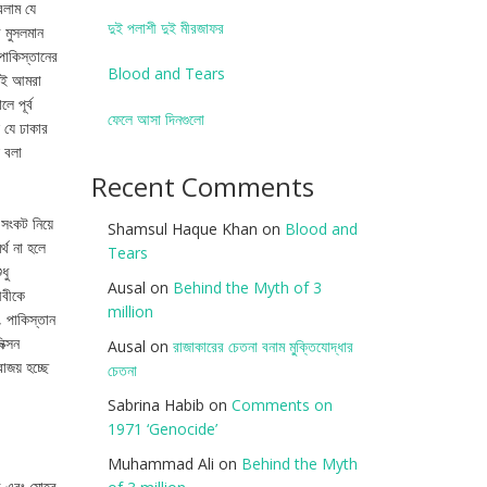
রলাম যে
দুই পলাশী দুই মীরজাফর
 মুসলমান
পাকিস্তানের
Blood and Tears
ণেই আমরা
 পূর্ব
ফেলে আসা দিনগুলো
 যে ঢাকার
ল বলা
Recent Comments
সংকট নিয়ে
Shamsul Haque Khan
on
Blood and
্থ না হলে
Tears
ধু
Ausal
on
Behind the Myth of 3
জীবীকে
million
, পাকিস্তান
ক্সন
Ausal
on
রাজাকারের চেতনা বনাম মু্ক্তিযোদ্ধার
াজয় হচ্ছে
চেতনা
Sabrina Habib
on
Comments on
1971 ‘Genocide’
Muhammad Ali
on
Behind the Myth
র এবং মোহর