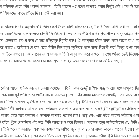
ুল করিমকে ডেকে তাঁর পরামর্শ চাইলাম। তিনি বললেন এর মধ্যে আপনার করার কিছুই নেই। আপনি চান্
পি শিক্ষকদের কাছে পৌছে দিন। তাই করা হয়।
ক্কা খানকে বিশেষ অনুরোধ করি তিনি যেনো সৈয়দ আলী আহসানের ছোট ভাই সৈয়দ আলী তকীকে ঢাকা
ে ময়মনসিংহের এক কলেজে চাকরী নিয়েছিলো। কিভাবে যে পঁচিশে মার্চের গন্ডগোলের মধ্যে জড়িয়ে পড
তাকে এমনভাবে মারধর করে যে তার মস্তিষ্ক বিকৃতি ঘটে। ঐ অবস্থায় তাঁকে ঢাকা জেলে আটক রাখা হ
তে পেরেছিলাম যে তার মতো নিরীহ নিরুপদ্রব ব্যক্তির পক্ষে রাষ্ট্র বিরোধী কর্মে লিপ্ত হওয়া অ
নাম টুকে রাখলেন এবং বললেন যে এ সম্বন্ধে তিনি অনুসন্ধান করে দেখবেন। শেষ পর্যন্ত ১৬ই ডিসেম
 যখন বাংলাদেশের সব জেলের দরোজা খুলে দেয়া হয় তখন সবার সাথে সেও বেরিয়ে পড়ে।
টার আব্দুল হাফিজ কারদার ঢাকায় এসেছেন। তিনি তখন কেন্দ্রীয় শিক্ষা মন্ত্রণালয়ের সঙ্গে সংযুক্ত ছ
ি এক সময় পূর্ব পাবিস্তানে পাটের ব্যবসা করতেন। তখন তাঁর বাসায় দাওয়াতও খেয়েছি। এর আগে ব
ওয়েলথ শিক্ষা সম্মেলন’ হয়েছিলো সেখানেও কারদারকে দেখেছি। তিনি খবর পাঠালেন যে আমার সঙ্গে কোন
নিভার্সিটি এলাকায় আসতে বলা বিপজ্জনক হতে পারে মনে করে আমি নিজেই ইন্টারকন্টিনেন্টাল হোটেলে 
মার হাতে দিয়ে বললেন এ সস্পর্কে আপনার পরামর্শ চাই। পড়ে দেখি এটি ডক্টর আহমদ শরীফের এক
াঁকে খুঁজে বেড়াচ্ছিল এই ভয়ে তিনি আত্মগোপন করে ছিলেন। আবেদনপত্রে জানিয়েছিলেন যে, তিনি
জীবন তিনি গবেষণা করেছেন এবং অনেকগুলো প্রকাশিত প্রবন্ধ বা রচনার নামও আবেদন পত্রে ছিলো। ক
যি ইসলাম ভক্ত কিনা। এর জবাব দিতে যেয়ে মুশকিলে পড়লাম। আহমদ শরীফ পুঁথি নিয়ে গবেষণা করে