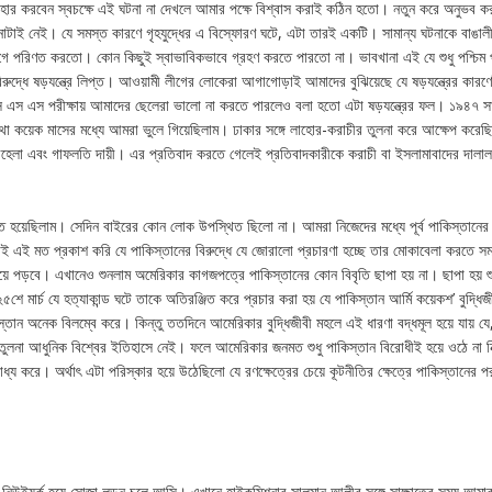
্যবহার করবেন স্বচক্ষে এই ঘটনা না দেখলে আমার পক্ষে বিশ্বাস করাই কঠিন হতো। নতুন করে অনুভব ক
োটাই নেই। যে সমস্ত কারণে গৃহযুদ্ধের এ বিস্ফোরণ ঘটে, এটা তারই একটি। সামান্য ঘটনাকে বাঙালী
ভিযোগে পরিণত করতো। কোন কিছুই স্বাভাবিকভাবে গ্রহণ করতে পারতো না। ভাবখানা এই যে শুধু পশ্চিম 
িরুদ্ধে ষড়যন্ত্রে লিপ্ত। আওয়ামী লীগের লোকেরা আগাগোড়াই আমাদের বুঝিয়েছে যে ষড়যন্ত্রের কার
 এস এস পরীক্ষায় আমাদের ছেলেরা ভালো না করতে পারলেও বলা হতো এটা ষড়যন্ত্রের ফল। ১৯৪৭ সালে
 কয়েক মাসের মধ্যে আমরা ভুলে গিয়েছিলাম। ঢাকার সঙ্গে লাহোর-করাচীর তুলনা করে আক্ষেপ করেছি
 অবহেলা এবং গাফলতি দায়ী। এর প্রতিবাদ করতে গেলেই প্রতিবাদকারীকে করাচী বা ইসলামাবাদের দালা
রিত হয়েছিলাম। সেদিন বাইরের কোন লোক উপস্থিত ছিলো না। আমরা নিজেদের মধ্যে পূর্ব পাকিস্তানের 
ই এই মত প্রকাশ করি যে পাকিস্তানের বিরুদ্ধে যে জোরালো প্রচারণা হচ্ছে তার মোকাবেলা করতে সমর
য়ে পড়বে। এখানেও শুনলাম অমেরিকার কাগজপত্রে পাকিস্তানের কোন বিবৃতি ছাপা হয় না। ছাপা হয় শু
২৫শে মার্চ যে হত্যাকান্ড ঘটে তাকে অতিরঞ্জিত করে প্রচার করা হয় যে পাকিস্তান আর্মি কয়েকশ’ বুদ্ধি
স্তান অনেক বিলম্বে করে। কিন্তু ততদিনে আমেরিকার বুদ্ধিজীবী মহলে এই ধারণা বদ্ধমূল হয়ে যায় যে
র তুলনা আধুনিক বিশ্বের ইতিহাসে নেই। ফলে আমেরিকার জনমত শুধু পাকিস্তান বিরোধীই হয়ে ওঠে না নি
্য করে। অর্থাৎ এটা পরিস্কার হয়ে উঠেছিলো যে রণক্ষেত্রের চেয়ে কূটনীতির ক্ষেত্রে পাকিস্তানের পর
উইয়র্ক হয়ে সোজা লন্ডন চলে আসি। এখানে হাইকমিশনার সালমান আলীর সঙ্গে সাক্ষাতের সময় আমা