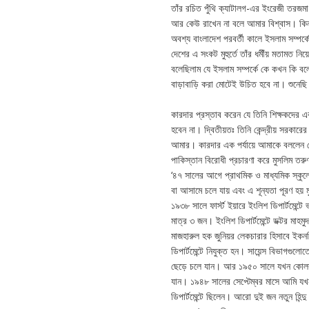
তাঁর রচিত পুঁথি ক্যাটালগ-এর ইংরেজী তরজমা
আর কেউ রাখেন না বলে আমার বিশ্বাস। কিন্
অবশ্য বাংলাদেশ পরবর্তী কালে ইসলাম সম্পর
দেশের এ সংকট মুহুর্তে তাঁর ধমীঁয় মতামত ন
বলেছিলাম যে ইসলাম সম্পর্কে কে কখন কি বল
বাড়াবাড়ি করা মোটেই উচিত হবে না। শুনেছ
কারদার প্রস্তাব করেন যে তিনি শিক্ষকদের
হবেন না। দ্বিতীয়তঃ তিনি কেন্দ্রীয় সর
আমার। কারদার এক পর্যায়ে আমাকে বললেন যে 
পাকিস্তান বিরোধী প্রচারণা করে মুসলিম তরুণ
‘৪৭ সালের আগে প্রাথমিক ও মাধ্যমিক স্কুলে শ
বা আসামে চলে যায় এবং এ শূন্যতা পূরণ হয় 
১৯৩৮ সালে ফার্স্ট ইয়ারে ইংলিশ ডিপার্টমেন্ট
মাত্র ৩ জন। ইংলিশ ডিপার্টমেন্টে ডক্টর মাহম
মাজহারুল হক জুনিয়র লেকচারার হিসাবে ইকনমিক
ডিপার্টমেন্টে নিযুক্ত হন। সায়েন্স বিভাগগুল
ছেড়ে চলে যান। আর ১৯৫০ সালে যখন কোলকাতা এ
যান। ১৯৪৮ সালের সেপ্টেম্বর মাসে আমি যখন শ
ডিপার্টমেন্টে ছিলেন। আরো দুই জন নতুন হিন্দ