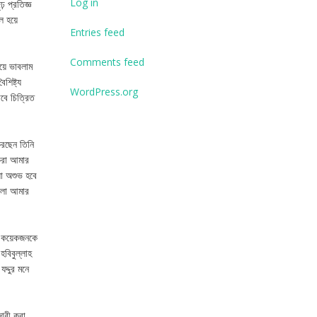
Log in
় প্রতিজ্ঞ
 হয়ে
Entries feed
Comments feed
য়ে ভাবলাম
শিষ্ট্য
WordPress.org
াবে চিত্রিত
করছেন তিনি
করা আমার
়া অশুভ হবে
 হলো আমার
ং কয়েকজনকে
 হবিবুল্লাহ
দ্দুর মনে
জারী করা