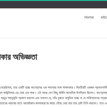
Home
eBo
িকার অভিজ্ঞতা
ে পেরেছিলাম, তার একটি হচ্ছে কংগ্রেসের এক সদস্যের সঙ্গে সাক্ষাৎকার। দ্বিতীয়টি একজন প্রভাবশাল
েস কাউন্সিলার-এর দেয়া এক লাঞ্চ। এই লাঞ্চে বেশ কিছু মার্কিন সাংবাদিক উপস্থিত ছিলেন। কংগ্রেসম্য
প্রচুর সহানুভূতি প্রকাশ করলেন এবং বললেন যে, তাঁর বুঝতে অসুবিধা হচ্ছে না যে পাকিস্তানের শত্রু
তানের বক্তব্য যাতে আমেরিকান জনসাধারণের কাছে পৌছে দেয়া যায় তার চেষ্টা তিনি করবেন। তবে 