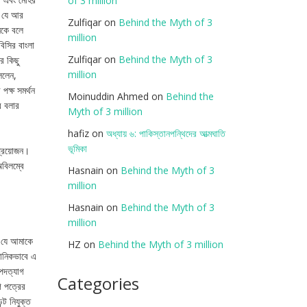
of 3 million
ম যে আর
Zulfiqar
on
Behind the Myth of 3
নকে বলে
million
িসির বাংলা
Zulfiqar
on
Behind the Myth of 3
ে কিছু
million
ললেন,
পক্ষ সমর্থন
Moinuddin Ahmed
on
Behind the
র বলার
Myth of 3 million
hafiz
on
অধ্যায় ৬: পাকিস্তানপন্থিদের আত্মঘাতি
ভূমিকা
প্রয়োজন।
বিলম্বে
Hasnain
on
Behind the Myth of 3
million
Hasnain
on
Behind the Myth of 3
million
ম যে আমাকে
HZ
on
Behind the Myth of 3 million
ঠানিকভাবে এ
পদত্যাগ
Categories
গ পত্রের
ট নিযুক্ত