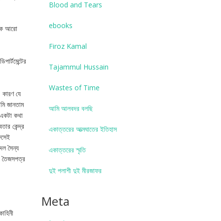
Blood and Tears
ebooks
াজকে আরো
Firoz Kamal
পার্টমেন্টের
Tajammul Hussain
Wastes of Time
। কারণ যে
আমি জানতাম
আমি আলবদর বলছি
ু’একটা কথা
তার কেন্দ্র
একাত্তরের আত্মঘাতের ইতিহাস
িসেই
দল সৈন্য
একাত্তরের স্মৃতি
ং তৈজসপত্র
দুই পলাশী দুই মীরজাফর
Meta
কাহিনী