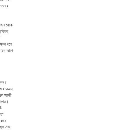
সেলরের
 জেল থেকে
়েছিলো
য়।
সম্ভব বলে
্বরের আগে
িলেন।
া পরে ১৯৬২
 এক জরুরী
গেলাম।
টি
 তো
ারদার
ছেন এবং