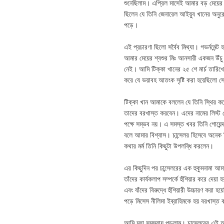
শুনেছিলাম। এপ্রিল মাসেই আমার বড় মেয়ের 
ছিলেন যে তিনি জেনারেল আইয়ুব খানের অনুর
পড়ে।
এই প্রচারণা ছিলো সর্বৈব মিথ্যা। গভর্নমেন
আমার মেয়ের শ্বশুর মিঃ আনসারী একজন উঁচু 
নেই। আমি টিক্কা খানের ২৫ শে মার্চ তারিখের
করে যে ভয়াবহ আতংক সৃষ্টি করা হয়েছিলো সে
টিক্কা খান আমাকে বললেন যে তিনি স্থির করেছ
তাদের বরখাস্ত করবেন। এদের নামের লিস্ট
পক্ষে সম্ভব নয়। এ সমস্ত খবর তিনি গোয়েন
বলে আমার বিশ্বাস। চান্সেলর হিসেবে অনেক
কথার মর্ম তিনি কিছুটা উপলব্ধি করলেন।
এর কিছুদিন পর চান্সেলরের এক হুকুমনামা আ
তাঁদের কার্যকলাপ সম্পর্কে হুঁশিয়ার করে দেয়া
এবং যাঁদের বিরুদ্ধে হুঁশিয়ারী উচ্চারণ কর
পড়ে মিসেস নীলিমা ইব্রাহিমকে হয় বরখাস্ত ক
আমি মহা সমস্যায় পড়লাম। চান্সেলরের এই 