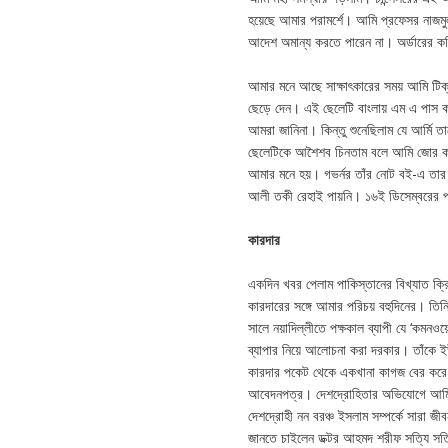
হয়েছে আমার পরামর্শে। আমি প্রফেসর নাজম
আদেশ অমান্য করতে পারেন না। অর্ডারের ক
আমার মনে আছে সাক্ষাৎকারের সময় আমি টি
ছেড়ে দেন। এই ছেলেটি বাংলায় এম এ পাস কর
আমরা জানিনা। কিন্তু শুনেছিলাম যে আর্মি 
ছেলেটিকে আশৈশব চিনতাম বলে আমি জোর করে বল
আমার মনে হয়। গভর্নর তাঁর নোট বই-এ তার 
আলী তকী রেহাই পায়নি। ১৬ই ডিসেম্বরের পর
কারদার
একদিন খবর পেলাম পাকিস্তানের বিখ্যাত ক্রিকে
কারদারের সঙ্গে আমার পরিচয় বহুদিনের। তিন
সালে নয়াদিল্লীতে পক্ষকাল ব্যাপী যে ‘কমন
ব্যাপার নিয়ে আলোচনা করা দরকার। তাঁকে ইউ
কারদার পকেট থেকে একখানা কাগজ বের করে আ
আবেদনপত্র। দেশদ্রোহিতার অভিযোগে আর্মি ত
দেশদ্রোহী নন বরঞ্চ ইসলাম সম্পর্কে সারা 
জানতে চাইলেন ডক্টর আহমদ শরীফ সত্যি সত্