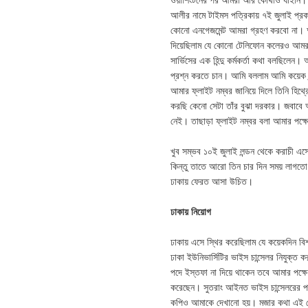
আলীর নামে টাইমস পত্রিকায় ৭ই জুলাই প্
কোনো এনগেজমেন্ট আমরা গ্রহণ করবো না। 
দিয়েছিলাম যে কোনো টেলিফোন কলেরও আমর
সার্ভিসের এক হিন্দু কর্মকর্তা কথা বলছিলে
প্রশ্ন করতে চান। আমি বললাম আমি কয়েক ঘন্
আমার ফ্লাইট নম্বর জানিয়ে দিলে তিনি হিথ্র
করছি কেনো সেটা তাঁর বুঝা দরকার। জবাবে
নেই। তাছাড়া ফ্লাইট নম্বর বলা আমার পক
খুব সম্ভব ১০ই জুলাই লন্ডন থেকে করাচী এস
কিন্তু তাতে আরো তিন চার দিন সময় লাগতো
ঢাকায় ফেরত আসা উচিত।
ঢাকায় নিয়োগ
ঢাকায় এসে স্থির করেছিলাম যে কয়েকদিন ব
ঢাকা ইউনিভার্সিটির ভাইস চান্সেলর নিযুক্
পদে ইস্তফা না দিয়ে থাকেন তবে আমার পক্ষ
করেছেন। সুতরাং আইনত ভাইস চান্সেলরের পদ
কপিও আমাকে দেখানো হয়। মজার কথা এই যে 