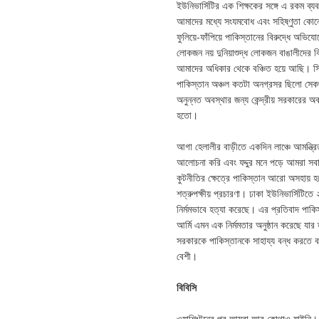
ইউনিভার্সিটির এক শিক্ষকের সঙ্গে এ রকম ব
আমাদের মধ্যে সংযমবোধ এবং সহিষ্ণুতা কোন
ফুলিয়ে-ফাঁপিয়ে পাকিস্তানের বিরুদ্ধে অ
লোকজন নয় দুনিয়াশুদ্ধ লোকজন বাঙালীদের ব
আমাদের অধিকার থেকে বঞ্চিত হয়ে আছি। সি
পাকিস্তান অঞ্চল কতটা অনগ্রসর ছিলো সেকথা
অনুন্নত অবস্থার জন্য কেন্দ্রীয় সরকারের
হতো।
আগা হেলালীর বাড়ীতে একদিন লাঞ্চে আমন্ত্
আলোচনা করি এবং যদ্দুর মনে পড়ে আমরা সবা
কুটনীতির ক্ষেত্রে পাকিস্তান আরো অসহায় হ
শত্রুপক্ষীয় প্রচারণা। ঢাকা ইউনিভার্সিটিতে 
নির্মমভাবে হত্যা করেছে। এর প্রতিবাদ পাকি
আর্মি এমন এক নির্মমতার অনুষ্ঠান করেছে যা
সরকারকে পাকিস্তানকে সাহায্য বন্ধ করতে বাধ
বেশী।
বিবিসি
ওয়াশিংটনের পর আমরা আর কোথাও যাইনি। নি