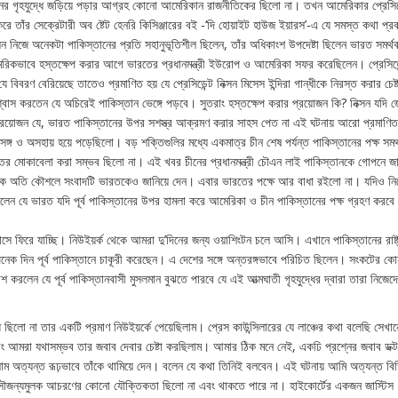
নের গৃহযুদ্ধে জড়িয়ে পড়ার আগ্রহ কোনো আমেরিকান রাজনীতিকের ছিলো না। তখন আমেরিকার প্রেসিডে
রে তাঁর সেক্রেটারী অব ষ্টেট হেনরি কিসিঞ্জারের বই -‘দি হোয়াইট হাউজ ইয়ারস’-এ যে সমস্ত কথা প্
িক্সন নিজে অনেকটা পাকিস্তানের প্রতি সহানুভূতিশীল ছিলেন, তাঁর অধিকাংশ উপদেষ্টা ছিলেন ভারত সমর
সামরিকভাবে হস্তক্ষেপ করার আগে ভারতের প্রধানমন্ত্রী ইউরোপ ও আমেরিকা সফর করেছিলেন। প্রেসিডেন্
বিবরণ বেরিয়েছে তাতেও প্রমাণিত হয় যে প্রেসিডেন্ট নিক্সন মিসেস ইন্দিরা গান্ধীকে নিরস্ত করার চেষ
্বাস করতেন যে অচিরেই পাকিস্তান ভেঙ্গে পড়বে। সুতরাং হস্তক্ষেপ করার প্রয়োজন কি? নিক্সন যদি
ষ্প্রয়োজন যে, ভারত পাকিস্তানের উপর সশস্ত্র আক্রমণ করার সাহস পেত না এই ঘটনায় আরো প্রমাণিত
ঙ্গ ও অসহায় হয়ে পড়েছিলো। বড় শক্তিগুলির মধ্যে একমাত্র চীন শেষ পর্যন্ত পাকিস্তানের পক্ষ সম
ভারতের মোকাবেলা করা সম্ভব ছিলো না। এই খবর চীনের প্রধানমন্ত্রী চৌএন লাই পাকিস্তানকে গোপনে জা
ীতিক অতি কৌশলে সংবাদটি ভারতকেও জানিয়ে দেন। এবার ভারতের পক্ষে আর বাধা রইলো না। যদিও নির
ছিলেন যে ভারত যদি পূর্ব পাকিস্তানের উপর হামলা করে আমেরিকা ও চীন পাকিস্তানের পক্ষ গ্রহণ করব
ফিরে যাচ্ছি। নিউইয়র্ক থেকে আমরা দু’দিনের জন্য ওয়াশিংটন চলে আসি। এখানে পাকিস্তানের রাষ্ট
ক দিন পূর্ব পাকিস্তানে চাকূরী করেছেন। এ দেশের সঙ্গে অন্তরঙ্গভাবে পরিচিত ছিলেন। সংকটের কো
করলেন যে পূর্ব পাকিস্তানবাসী মুসলমান বুঝতে পারবে যে এই আত্মঘাতী গৃহযুদ্ধের দ্বারা তারা নিজেদে
লো না তার একটি প্রমাণ নিউইয়র্কে পেয়েছিলাম। প্রেস কাউন্সিলারের যে লাঞ্চের কথা বলেছি সেখান
ং আমরা যথাসম্ভব তার জবাব দেবার চেষ্টা করছিলাম। আমার ঠিক মনে নেই, একঢি প্রশ্নের জবাব ডক্ট
লাম অত্যন্ত রূঢ়ভাবে তাঁকে থামিয়ে দেন। বলেন যে কথা তিনিই বলবেন। এই ঘটনায় আমি অত্যন্ত বিস
সৌজন্যমুলক আচরণের কোনো যৌক্তিকতা ছিলো না এবং থাকতে পারে না। হাইকোর্টের একজন জাস্টিস