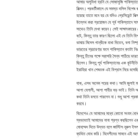
আমার অসুবিধা হয়নি যে সোজাসুজি পাকিস্তা
নিক্সন। পরবর্তীকালে যে সমস্ত দলিল বিশেষ ক
হয়েছে তাতে মনে হয় যে যদিও প্রেসিডেন্ট ন
উল্লেখ করা প্রয়োজন যে পূর্ব পাকিস্তানে 
সাথেও তিনি দেখা করেন। সেই সাক্ষাৎকারের যে 
বটে, কিন্তু তার কারণ ছিলো এই যে তিনি বিশ
ভাষায় মিসেস গান্ধীকে বাধা দিতেন, বলা নি
ভারতের প্রচারণার ফলে পাকিস্তান কতটা নিঃস
কিন্তু চীনের পক্ষে সরাসরি সৈন্য পাঠিয়ে 
ছিলেন। কিন্তু পূর্ব পাকিস্তানের এক কূটন
ইয়াহিয়া খান শেষতক এই বিশ্বাস নিয়ে বসে
যাক, এসব অনেক পরের কথা। আমি জুলাই মাসে 
আগা হেলালী, আগা শাহীর বড় ভাই। তিনি অনে
কথা তিনি বলতে পারলেন না। শুধু আশা প্রকাশ 
করবে।
বিদেশেও যে আমাদের মধ্যে কোনো সংযম বোধ ছি
স্বভাবতই আমাদের নানা প্রশ্ন করছিলেন এব
মোহাম্মদ দিতে উদ্যত হলে জাস্টিস নূরুল ইস
ব্যথিত বোধ করি। বিদেশীদের সামনে এই অ