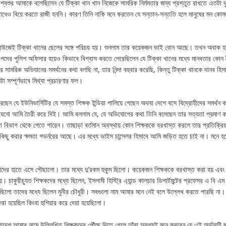
শ্বশুর আমাকে বলেছিলেন যে টিক্কা খান খান নিজেকে সামরিক নির্মমতার জন্য প্রস্তুত রাখতে এতটা দৃঢ
োধেও বিয়ে করতে রাজী হননি। কারণ তিনি নাকি মনে করতেন যে সন্তান-সন্ততি হলে মানুষের মন কোমল
্ট হাউজেই টিক্কা খানের ছেলের সঙ্গে পরিচয় হয়। শুনলাম তার কয়েকজন ভাই বোন আছে। তখন অবাক হ
পদের পুলিশ অফিসার হয়েও কিভাবে বিশ্বাস করতে পেরেছিলেন যে টিক্কা খানের মধ্যে মানবতার কোন বৈ
 সামরিক অভিযানের সমর্থনের কথা বলছি না, তার নিন্দা বহুবার করেছি, কিন্তু টিক্কা খানকে দানব হিস
টা সম্পূর্ণভাবে মিথ্যা প্রচারণার ফল।
েন যে ইউনিভার্সিটির যে সমস্ত শিক্ষক ইন্ডিয়া পালিয়ে গেছেন অথবা দেশে বসে বিদ্রোহীদের সমর্থন 
 যেনো আমি তৈরী করে দিই। আমি বললাম যে, যে অভিযোগের কথা তিনি বলেছেন তার সত্যতা প্রমাণ 
্দা বিভাগ থেকে পেতে পারেন। তাছাড়া বর্তমান অবস্থায় কোন শিক্ষককে বরখাস্ত করলে তার প্রতিক্রিয
 কিছু করার ক্ষমতা গভর্নরের আছে। এর মধ্যে ভাইস চান্সেলর হিসাবে আমি জড়িত হতে চাই না। মনে
মাদের হাতে এসে পৌছালো। তার মধ্যে দু’রকম হুকুম ছিলো। কয়েকজন শিক্ষককে বরখাস্ত করা হয় এব
 হয়। চাকুরীচ্যুত শিক্ষকদের মধ্যে ছিলেন, ইসলামী হিস্ট্রি এ্যান্ড কালচার ডিপার্টমন্টের প্রফেসর এ বি এম
া হয়েছিলো তাদের মধ্যে ছিলেন মুনীর চৌধুরী। সবগুলো নাম আমার মনে নেই বলে উল্লেখ করতে পারছি না। য
রা হয়েছিল কিংবা হুশিয়ার করে দেয়া হয়েছিলো।
আদেশ আমার নামে উল্লিখিত শিক্ষকদের পৌঁছে দিতে গেলে তাঁরা অবশ্যই মনে করবেন যে এই অর্ডারটি 