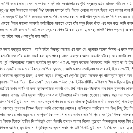
 আমিই করেছিলাম। সেখানে স্পষ্টভাবে স্বীকার করেছিলাম যে পুঁথি সম্বন্ধে ডক্টর আহমদ শরীফের চাইতে
তু এর সঙ্গে ইসলামের সম্পর্ক কি? ইসলাম সম্পর্কে তাঁর বিশেষ কোনো আগ্রহ ছিলো বলে আমার জানা 
্কে যে সমস্ত উক্তি তিনি করেছেন বলে শুনেছি সে রকম কোনো কথা পাকিস্তান আমলে তিনি বলতেন না। 
িয়ে কোনো বিরূপ মন্তব্য সরকারী কর্মচারীকে জানাতে গেলে তাঁর সমুহ বিপদ ঘটবে এই মনে করে আমি কার
েছে তা যাচাই করে যদি সেটিকে দেশপ্রেমের মাপকাঠি করা হয় তা হলে বহু লোকই বিপদে পড়বে। এ র
ি পরে তাঁকে আর খোজাখুজি করা হয়নি।
 এক সভায় বক্তৃতা করবেন। আমি তাঁকে নিরস্ত করলাম এই বলে যে, প্রথমত অনেক শিক্ষক এ রকম সভা
কারের কর্মচারী বলে তাঁর কথার কদর্থ করা হতে পারে। তাতে অবস্থার আরো অবনতি ঘটবে। আর একটা কথ
পূর্ব পাকিস্তানের বর্তমান সংকটের মূল কারণ এই যে, স্কুল-কলেজে শিক্ষকদের আশি-নব্বই ভাগই হিন্
দের কেন্দ্রীয় সরকারের বিরুদ্ধে ক্ষেপিয়ে তুলেছে। আমি জবাবে বলেছিলাম যে তার এই হিসাব মোটেই 
িক্ষকের প্রাধান্য ছিলে, এ কথা সত্য। কিন্তু এই শ্রেণীর হিন্দুরা অনেকে পূর্ব পাকিস্তান ত্যাগ করে 
মুসলমান শিক্ষক দিয়ে। ঠিক তেমনি ১৯৪৭-৪৮ পর্যন্ত ঢাকা ইউনিভার্সিটির অধিকাংশ শিক্ষক ছিলেন হিন্
ে ভর্তি হই তখন আর্টস বা কলা-ফ্যাকালটিতে আরবী এবং উর্দু-ফার্সি ডিপার্টমেন্টকে বাদ দিলে মুসলমান শিক্
ুদ হাসান, বাংলার ডক্টর মুহম্মদ শহীদুল্লাহ এবং ইতিহাসের ডক্টর মাহমুদ হোসেন। আমার যদ্দুর মনে পড়
স ডিপার্টমেন্টে যোগ দেন। এবং অনুরূপ পদ নিয়ে আব্দুর রাজ্জাক (বর্তমানে জাতীয় অধ্যাপক) পলিটিক্যা
োতে একমাত্র মুসলমান শিক্ষক ছিলেন কাজী মোতাহার হোসেন। পাকিস্তান প্রতিষ্ঠার পর কিছু কিছু হিন্দু শি
বং ঢাকায় নতুন করে সাম্প্রদায়িক দাঙ্গা বেঁধে যায় তখন রাতারাতি প্রায় সব হিন্দু শিক্ষক কোলকা
িক্ষক হিসাবে ইংলিশ ডিপার্টমেন্টে যোগ দিয়েছি তখনও আমার নিজের পুরোনো শিক্ষকবৃন্দের মধ্যে মিস 
ু শিক্ষক আমি ছাত্র হিসাবে বিশ্ববিদ্যালয় ত্যাগ করার পর এই ডিপার্টমেন্টে যোগ দিয়েছিলেন। এরা হচ্ছ