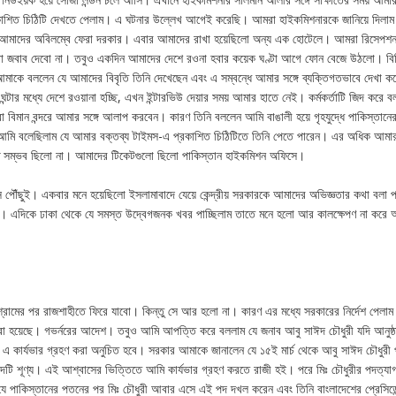
রকাশিত চিঠিটি দেখতে পেলাম। এ ঘটনার উল্লেখ আগেই করেছি। আমরা হাইকমিশনারকে জানিয়ে দিলা
আমাদের অবিলম্বে ফেরা দরকার। এবার আমাদের রাখা হয়েছিলো অন্য এক হোটেলে। আমরা রিসেপশ
া জবাব দেবো না। তবুও একদিন আমাদের দেশে রওনা হবার কয়েক ঘণ্টা আগে ফোন বেজে উঠলো। বিব
ন। আমাকে বললেন যে আমাদের বিবৃতি তিনি দেখেছেন এবং এ সম্বন্ধে আমার সঙ্গে ব্যক্তিগতভাবে দেখা কর
টার মধ্যে দেশে রওয়ানা হচ্ছি, এখন ইন্টারভিউ দেয়ার সময় আমার হাতে নেই। কর্মকর্তাটি জিদ করে ব
ো বিমান বন্দরে আমার সঙ্গে আলাপ করবেন। কারণ তিনি বললেন আমি বাঙালী হয়ে গৃহযুদ্ধে পাকিস্তানের 
 আমি বলেছিলাম যে আমার বক্তব্য টাইমস-এ প্রকাশিত চিঠিটিতে তিনি পেতে পারেন। এর অধিক আমা
্ষে সম্ভব ছিলো না। আমাদের টিকেটগুলো ছিলো পাকিস্তান হাইকমিশন অফিসে।
ে পৌঁছুই। একবার মনে হয়েছিলো ইসলামাবাদে যেয়ে কেন্দ্রীয় সরকারকে আমাদের অভিজ্ঞতার কথা বলা 
। এদিকে ঢাকা থেকে যে সমস্ত উদ্বেগজনক খবর পাচ্ছিলাম তাতে মনে হলো আর কালক্ষেপণ না করে অ
িশ্রামের পর রাজশাহীতে ফিরে যাবো। কিন্তু সে আর হলো না। কারণ এর মধ্যে সরকারের নির্দেশ পেলা
ত করা হয়েছে। গভর্নরের আদেশ। তবুও আমি আপত্তি করে বললাম যে জনাব আবু সাঈদ চৌধুরী যদি আনুষ্
ে এ কার্যভার গ্রহণ করা অনুচিত হবে। সরকার আমাকে জানালেন যে ১৫ই মার্চ থেকে আবু সাঈদ চৌধুরী 
টি শূণ্য। এই আশ্বাসের ভিত্তিতে আমি কার্যভার গ্রহণ করতে রাজী হই। পরে মিঃ চৌধুরীর পদত্যা
পাকিস্তানের পতনের পর মিঃ চৌধুরী আবার এসে এই পদ দখল করেন এবং তিনি বাংলাদেশের প্রেসিডেন্