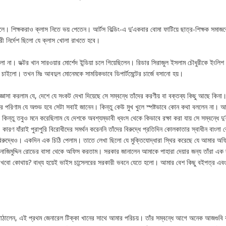
লে। শিক্ষকরাও ক্লাস নিতে ভয় পেতেন। আর্টস বিল্ডিং-এ দু’একবার বোমা ফাটিয়ে ছাত্র-শিক্ষক সম
ারী নির্দেশ ছিলো যে ক্লাস খোলা রাখতে হবে।
 না। ডক্টর খান সারওয়ার মোর্শেদ ইন্ডিয়া চলে গিয়েছিলেন। রিডার সিরাজুল ইসলাম চৌধুরীকে ইংলিশ ডি
চাইলো। তখন মিঃ আবদুল মোনেমকে সাময়িকভাবে ডিপার্টমেন্টের চার্জে বসানো হয়।
সা করলাম যে, দেশে যে সংকট দেখা দিয়েছে সে সম্বন্ধে তাঁদের করণীয় বা বক্তব্য কিছু আছে কিনা
তার পরিণাম যে অশুভ হবে সেটা সবাই জানেন। কিন্তু কেউ মুখ খুলে স্পষ্টভাবে কোন কথা বললেন না। 
 কিন্তু তবুও মনে করেছিলাম যে দেশকে অবশ্যম্ভাবী ধ্বংস থেকে কিভাবে রক্ষা করা যায় সে সম্বন্ধে দ
ণ যাঁরাই পুরাপুরি বিরোধীদের সমর্থন করেননি তাঁদের বিরুদ্ধে প্রতিদিন কোলকাতার স্বাধীন বাংলা বে
বিরুদ্ধেও। একদিন এক চিঠি পেলাম। তাতে লেখা ছিলো যে মুক্তিযোদ্ধারা স্থির করেছে যে আমার অফ
াজিমুদ্দিন রোডের বাসা থেকে অফিস করতাম। সরকার জানালেন আমাকে পাহারা দেয়ার জন্য তাঁরা এক 
রাখবো কোথায়? বাধ্য হয়েই ভাইস চান্সেলরের সরকারী ভবনে যেতে হলো। আমার বেশ কিছু বইপত্র এব
ঠালেন, এই প্রথম জেনারেল টিক্কা খানের সাথে আমার পরিচয়। তাঁর সম্বন্ধে আগে অনেক আজগুবি 