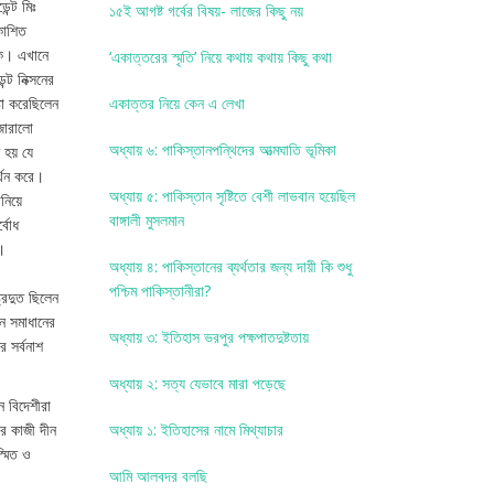
ন্ট মিঃ
১৫ই আগষ্ট গর্বের বিষয়- লাজের কিছু নয়
রকাশিত
্থক। এখানে
‘একাত্তরের স্মৃতি’ নিয়ে কথায় কথায় কিছু কথা
ট নিক্সনের
্টা করেছিলেন
একাত্তর নিয়ে কেন এ লেখা
 জোরালো
অধ্যায় ৬: পাকিস্তানপন্থিদের আত্মঘাতি ভূমিকা
 হয় যে
র্থন করে।
অধ্যায় ৫: পাকিস্তান সৃষ্টিতে বেশী লাভবান হয়েছিল
নিয়ে
বাঙ্গালী মুসলমান
্বোধ
ে।
অধ্যায় ৪: পাকিস্তানের ব্যর্থতার জন্য দায়ী কি শুধু
পশ্চিম পাকিস্তানীরা?
্রদুত ছিলেন
ন সমাধানের
অধ্যায় ৩: ইতিহাস ভরপুর পক্ষপাতদুষ্টতায়
র সর্বনাশ
অধ্যায় ২: সত্য যেভাবে মারা পড়েছে
ে বিদেশীরা
র কাজী দীন
অধ্যায় ১: ইতিহাসের নামে মিথ্যাচার
্মিত ও
আমি আলবদর বলছি