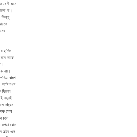
 বেশী জ্ঞান
ছিলো না।
কিন্তু
দারকে
কমের
য় হাজির
া মনে আছে
দু।
ঠিক নয়।
পশ্চিম বাংলা
দু। আমি যখন
ষক ছিলেন
ে এই বছরই
ল সায়েন্স
ক্ষক ঢাকা
তা চলে
চারুপমা বোস
েন ডক্টর এস